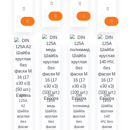
DIN
DIN
DIN
DIN
125A
125A
125A
125A
A2
медь
полиамид
Шайба
Шайба
Шайба
Шайба
круглая
круглая
круглая
круглая
140
без
без
без
HV, без
фаски
фаски
фаски
фаски