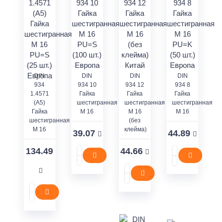
DIN
DIN
DIN
DIN
934
934 10
934 12
934 8
1.4571
Гайка
Гайка
Гайка
(A5)
шестигранная
шестигранная
шестигранная
Гайка
M 16
M 16
M 16
шестигранная
(без
M 16
клейма)
39.07
44.89
134.49
44.66