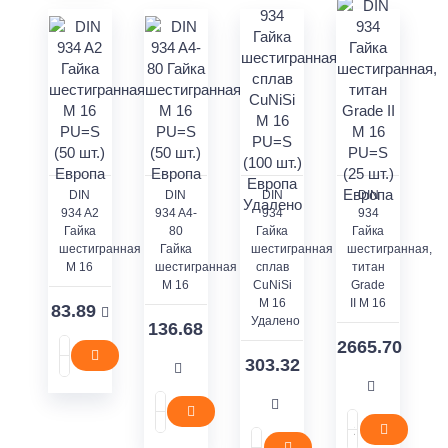
DIN
DIN
DIN
DIN
934 A2
934 A4-
934
934
Гайка
80
Гайка
Гайка
шестигранная
Гайка
шестигранная
шестигранная,
M 16
шестигранная
сплав
титан
M 16
CuNiSi
Grade
M 16
II M 16
83.89
Удалено
136.68
2665.70
303.32