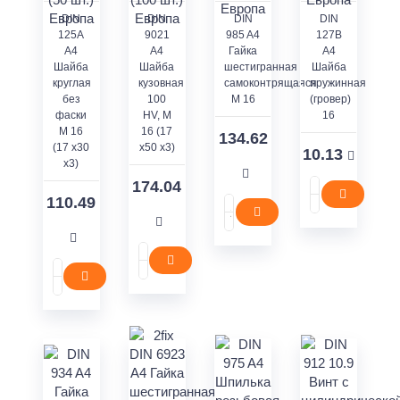
DIN
DIN
DIN
DIN
125A
9021
985 A4
127В
A4
A4
Гайка
А4
Шайба
Шайба
шестигранная
Шайба
круглая
кузовная
самоконтрящаяся
пружинная
без
100
M 16
(гровер)
фаски
HV, М
16
M 16
16 (17
134.62
(17 x30
x50 x3)
10.13
x3)
174.04
110.49