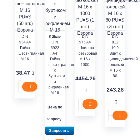
DIN
2fix
DIN
DIN
934 A4
DIN
975 A4
912
Гайка
6923
Шпилька
10.9
шестигранная
A4
резьбовая
Винт с
M 16
Гайка
M 16 x
цилиндрической
шестигранная
1000
головкой
с
M 16 x
38.47
буртиком
80
4454.26
и
рифлением
243.28
M 16
Цена по
запросу
Запросить