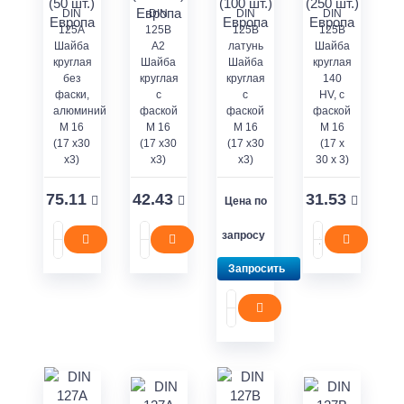
DIN
DIN
DIN
DIN
125А
125В
125В
125В
Шайба
A2
латунь
Шайба
круглая
Шайба
Шайба
круглая
без
круглая
круглая
140
фаски,
с
с
HV, с
алюминий
фаской
фаской
фаской
М 16
М 16
М 16
М 16
(17 x30
(17 x30
(17 x30
(17 x
x3)
x3)
x3)
30 x 3)
75.11
42.43
31.53
Цена по
запросу
Запросить