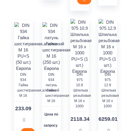
DIN
DIN
DIN
DIN
934
934
975
975
Гайка
латунь
10.9
12.9
шестигранная,алюминий
Гайка
Шпилька
Шпилька
M 16
шестигранная
резьбовая
резьбовая
M 16
M 16 x
M 16 x
1000
1000
233.09
Цена по
2118.34
6259.01
запросу