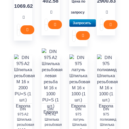
402.58
2900.83
Цена по
1069.62
запросу
Запросить
DIN
DIN
DIN
DIN
975 A2
975 A2
975
975
Шпилька
Шпилька
латунь
полиамид
резьбовая
резьбовая
Шпилька
Шпилька