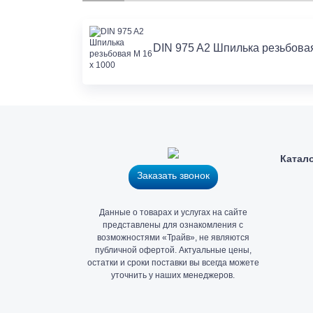
DIN 975 A2 Шпилька резьбовая 
Катал
Заказать звонок
Главный
Данные о товарах и услугах на сайте
офис
представлены для ознакомления с
и
возможностями «Трайв», не являются
публичной офертой. Актуальные цены,
склад
остатки и сроки поставки вы всегда можете
«Трайв»
уточнить у наших менеджеров.
в
Санкт-