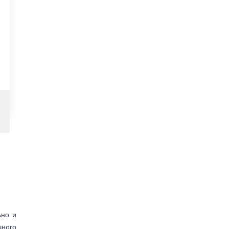
ьно и
чного