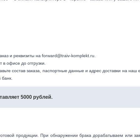
заказ и реквизиты на
forward@traiv-komplekt.ru
.
т в офисе до отгрузки.
авьте состав заказа, паспортные данные и адрес доставки на наш e
 банк.
тавляет 5000 рублей.
готовой продукции. При обнаружении брака дорабатываем или з