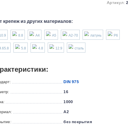
Артикул:
т крепеж из других материалов:
10.9
8.8
А4
А5
А2-70
латунь
P6
4.65.8
5.8
4.8
12.9
сталь
рактеристики:
ндарт:
DIN 975
метр:
16
на:
1000
ериал:
А2
рытие:
без покрытия