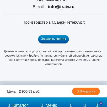
info@traiv.ru
E-mail:
Производство в г.Санкт-Петербург:
Заказать звонок
Данные о товарах и услугах на сайте представлены для ознакомления с
Главный
возможностями «Трайв», не являются публичной офертой. Актуальные
офис
цены, остатки и сроки поставки вы всегда можете уточнить у наших
и
менеджеров.
склад
«Трайв»
в
Санкт-
2006 - 2026 © Компания «Трайв» производитель и дистрибьютор
Цена
2 900.83 руб.
В корзину
Петербурге
метизов и крепежа
0
Каталог
Меню
Политика конфиденциальности