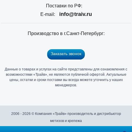
Поставки по РФ:
info@traiv.ru
E-mail:
Производство в г.Санкт-Петербург:
Заказать звонок
Данные о товарах и услугах на сайте представлены для ознакомления с
Главный
возможностями «Трайв», не являются публичной офертой. Актуальные
офис
цены, остатки и сроки поставки вы всегда можете уточнить у наших
и
менеджеров.
склад
«Трайв»
в
Санкт-
2006 - 2026 © Компания «Трайв» производитель и дистрибьютор
Петербурге
метизов и крепежа