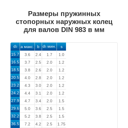
Размеры пружинных
стопорных наружных колец
для валов DIN 983 в мм
d
d
мин.
а макс.
b
s
3
5
15.7
3.6
2.4
1.7
1.0
16.5
3.7
2.5
2.0
1.2
18.5
3.8
2.6
2.0
1.2
20.5
4.0
2.8
2.0
1.2
23.2
4.3
3.0
2.0
1.2
24.2
4.4
3.1
2.0
1.2
27.9
4.7
3.4
2.0
1.5
29.6
5.0
3.6
2.5
1.5
32.2
5.2
3.8
2.5
1.5
36.5
7.2
4.2
2.5
1.75