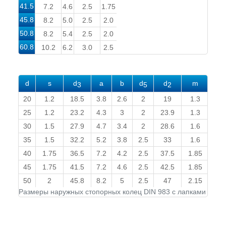
41.5
7.2
4.6
2.5
1.75
45.8
8.2
5.0
2.5
2.0
50.8
8.2
5.4
2.5
2.0
60.8
10.2
6.2
3.0
2.5
d
s
d
а
b
d
d
m
n
3
5
2
20
1.2
18.5
3.8
2.6
2
19
1.3
1.5
25
1.2
23.2
4.3
3
2
23.9
1.3
1.7
30
1.5
27.9
4.7
3.4
2
28.6
1.6
2.1
35
1.5
32.2
5.2
3.8
2.5
33
1.6
3
40
1.75
36.5
7.2
4.2
2.5
37.5
1.85
3.8
45
1.75
41.5
7.2
4.6
2.5
42.5
1.85
3.8
50
2
45.8
8.2
5
2.5
47
2.15
4.5
Размеры наружных стопорных колец DIN 983 с лапками для в