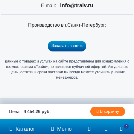
info@traiv.ru
E-mail:
Производство в г.Санкт-Петербург:
Заказать звонок
Данные о товарах и услугах на сайте представлены для ознакомления с
Главный
возможностями «Трайв», не являются публичной офертой. Актуальные
офис
цены, остатки и сроки поставки вы всегда можете уточнить у наших
и
менеджеров.
склад
«Трайв»
в
Санкт-
2006 - 2026 © Компания «Трайв» производитель и дистрибьютор
Цена
4 454.26 руб.
В корзину
Петербурге
метизов и крепежа
0
Каталог
Меню
Политика конфиденциальности