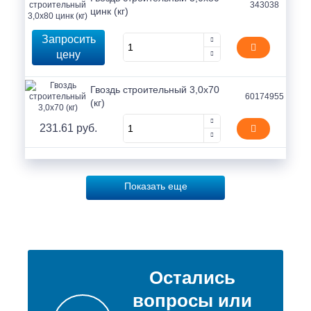
343038
цинк (кг)
Запросить
цену
Гвоздь строительный 3,0х70
60174955
(кг)
231.61 руб.
Показать еще
Остались
вопросы или