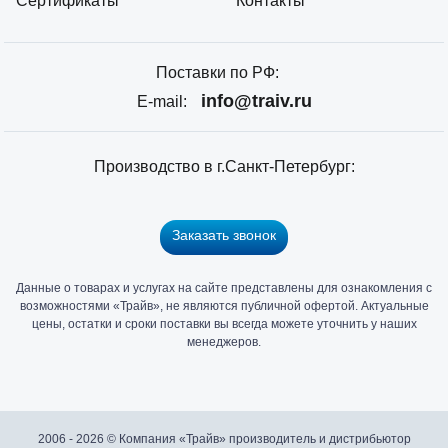
Сертификаты
Контакты
Поставки по РФ:
info@traiv.ru
E-mail:
Производство в г.Санкт-Петербург:
Заказать звонок
Данные о товарах и услугах на сайте представлены для ознакомления с
Главный
возможностями «Трайв», не являются публичной офертой. Актуальные
офис
цены, остатки и сроки поставки вы всегда можете уточнить у наших
и
менеджеров.
склад
«Трайв»
в
Санкт-
2006 - 2026 © Компания «Трайв» производитель и дистрибьютор