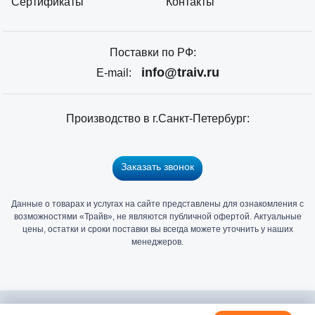
Сертификаты
Контакты
Поставки по РФ:
info@traiv.ru
E-mail:
Производство в г.Санкт-Петербург:
Заказать звонок
Данные о товарах и услугах на сайте представлены для ознакомления с
Главный
возможностями «Трайв», не являются публичной офертой. Актуальные
офис
цены, остатки и сроки поставки вы всегда можете уточнить у наших
и
менеджеров.
склад
«Трайв»
в
Санкт-
2006 - 2026 © Компания «Трайв» производитель и дистрибьютор