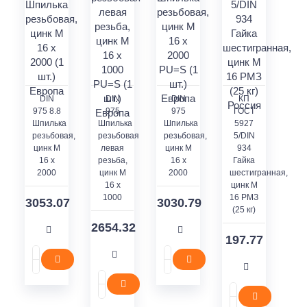
DIN
DIN
DIN
КП
975 8.8
975
975
ГОСТ
Шпилька
Шпилька
Шпилька
5927
резьбовая,
резьбовая
резьбовая,
5/DIN
цинк M
левая
цинк M
934
16 x
резьба,
16 x
Гайка
2000
цинк M
2000
шестигранная,
16 x
цинк M
1000
16 РМЗ
3053.07
3030.79
(25 кг)
2654.32
197.77