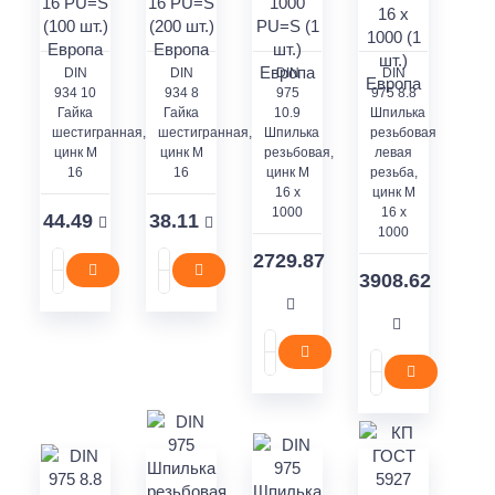
DIN
DIN
DIN
DIN
934 10
934 8
975
975 8.8
Гайка
Гайка
10.9
Шпилька
шестигранная,
шестигранная,
Шпилька
резьбовая
цинк M
цинк M
резьбовая,
левая
16
16
цинк M
резьба,
16 x
цинк M
1000
16 x
44.49
38.11
1000
2729.87
3908.62