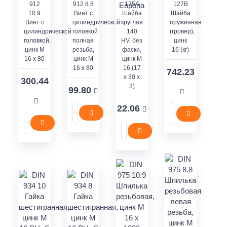
912
912 8.8
125A
127B
10.9
Винт с
Шайба
Шайба
Винт с
цилиндрической
круглая
пружинная
цилиндрической
головкой
140
(гровер),
головкой,
полная
HV, без
цинк
цинк M
резьба,
фаски,
16 (кг)
16 x 80
цинк M
цинк M
16 x 80
16 (17
742.23
x 30 x
300.44
3)
99.80
22.06