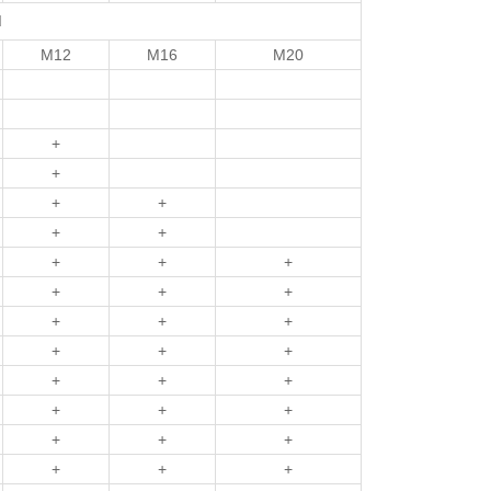
d
M12
M16
M20
+
+
+
+
+
+
+
+
+
+
+
+
+
+
+
+
+
+
+
+
+
+
+
+
+
+
+
+
+
+