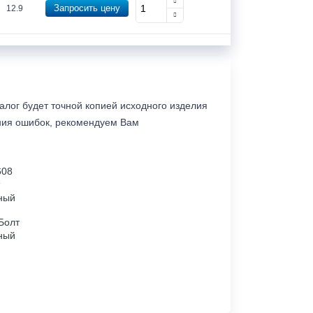
Запросить цену
12.9
налог будет точной копией исходного изделия
ания ошибок, рекомендуем Вам
Болт
ный