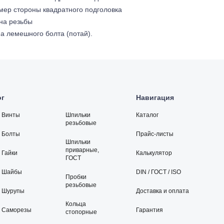
змер стороны квадратного подголовка
ина резьбы
ина лемешного болта (потай).
ог
Навигация
Винты
Шпильки
Каталог
резьбовые
Болты
Прайс-листы
Шпильки
приварные,
Гайки
Калькулятор
ГОСТ
Шайбы
DIN / ГОСТ / ISO
Пробки
резьбовые
Шурупы
Доставка и оплата
Кольца
Саморезы
Гарантия
стопорные