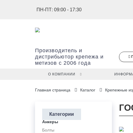
ПН-ПТ: 09:00 - 17:30
Производитель и
дистрибьютор крепежа и
метизов с 2006 года
О КОМПАНИИ
ИНФОРМ
В
Главная страница
Каталог
Крепежные из
вашей
корзине
ещё
ГО
нет
Категории
товаров.
Анкеры
Наименование
Артикул
Цена
Кол-
Упаковка
Итого
Болты