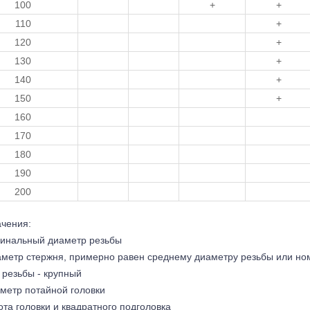
100
+
+
110
+
120
+
130
+
140
+
150
+
160
170
180
190
200
чения:
минальный диаметр резьбы
аметр стержня, примерно равен среднему диаметру резьбы или н
г резьбы - крупный
аметр потайной головки
сота головки и квадратного подголовка