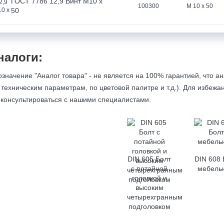
ГОСТ 7786 12,9 Винт M10 x
100300
M
10 x 50
50
налоги:
значение "Аналог товара" - не является на 100% гарантией, что а
 техническим параметрам, по цветовой палитре и т.д.). Для избеж
консультироваться с
нашими специалистами.
DIN 605 Болт
DIN 608 
с потайной
мебель
головкой и
высоким
четырехгранным
подголовком