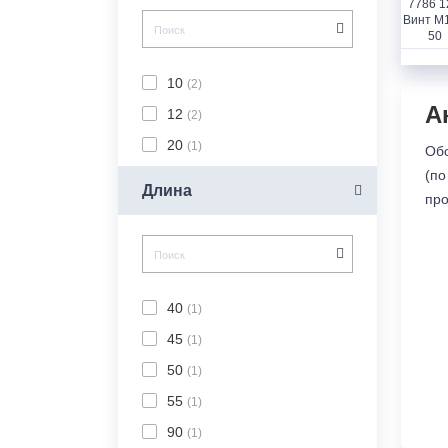
10
(2)
А
12
(2)
20
(1)
Обо
(по
Длина
про
40
(1)
45
(1)
50
(1)
55
(1)
90
(1)