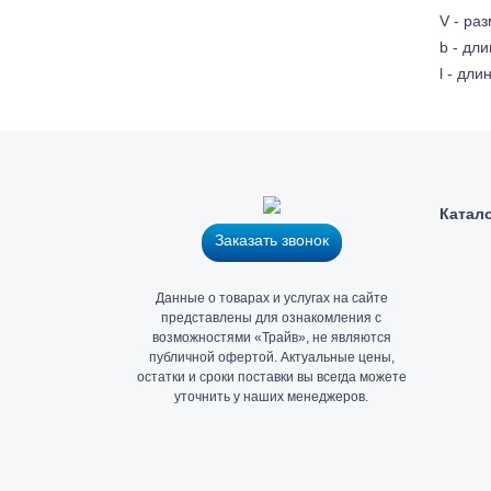
V - ра
b - дл
l - дл
Катал
Заказать звонок
Главный
Данные о товарах и услугах на сайте
офис
представлены для ознакомления с
и
возможностями «Трайв», не являются
публичной офертой. Актуальные цены,
склад
остатки и сроки поставки вы всегда можете
«Трайв»
уточнить у наших менеджеров.
в
Санкт-
Петербурге