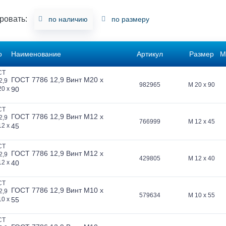
ровать:
по наличию
по размеру
о
Наименование
Артикул
Размер
М
ГОСТ 7786 12,9 Винт M20 x
982965
M
20 x 90
90
ГОСТ 7786 12,9 Винт M12 x
766999
M
12 x 45
45
ГОСТ 7786 12,9 Винт M12 x
429805
M
12 x 40
40
ГОСТ 7786 12,9 Винт M10 x
579634
M
10 x 55
55