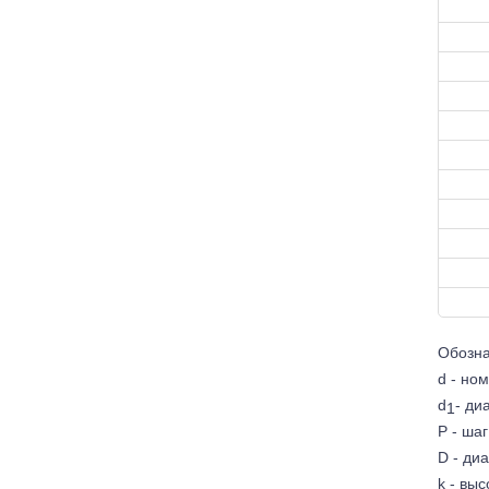
Обозна
d - но
d
- ди
1
P - ша
D - ди
k - вы