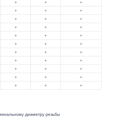
+
+
+
+
+
+
+
+
+
+
+
+
+
+
+
+
+
+
+
+
+
+
+
+
+
+
+
+
+
+
+
+
+
оминальному диаметру резьбы