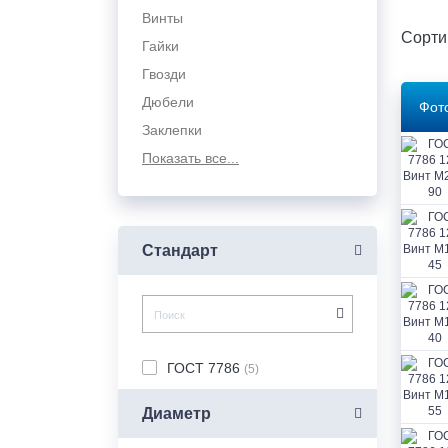
(руб.)
во
(руб.)
Винты
Сорти
Сумма
Гайки
Купить
Перейти
Оформить
заказа:
Гвозди
заказ
в 1
в
0
корзину
клик
Дюбели
Фот
р.
Заклепки
Показать все...
Стандарт
ГОСТ 7786
(5)
Диаметр