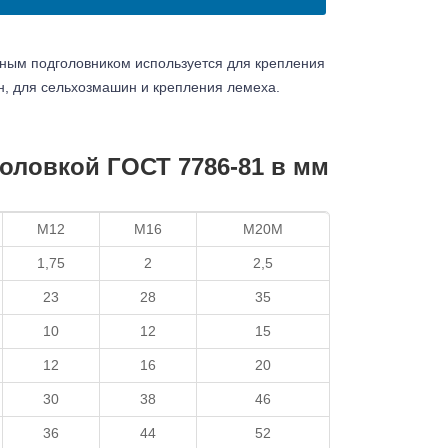
тным подголовником используется для крепления
н, для сельхозмашин и крепления лемеха.
оловкой ГОСТ 7786-81 в мм
М12
М16
М20М
1,75
2
2,5
23
28
35
10
12
15
12
16
20
30
38
46
36
44
52