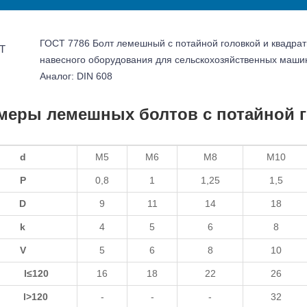
ГОСТ 7786 Болт лемешный с потайной головкой и квадра
навесного оборудования для сельскохозяйственных маши
Аналог: DIN 608
меры лемешных болтов с потайной г
d
М5
М6
М8
М10
P
0,8
1
1,25
1,5
D
9
11
14
18
k
4
5
6
8
V
5
6
8
10
l≤120
16
18
22
26
l>120
-
-
-
32