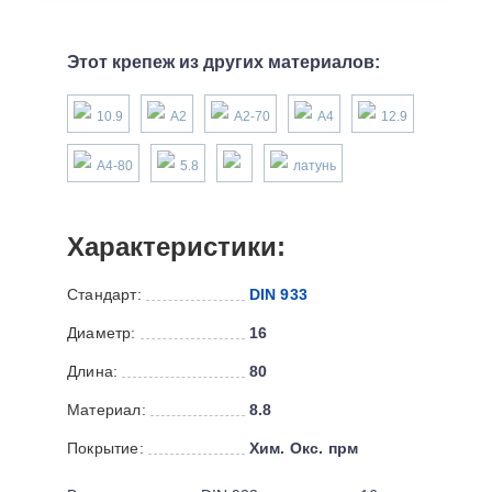
Этот крепеж из других материалов:
10.9
А2
А2-70
А4
12.9
А4-80
5.8
латунь
Характеристики:
Стандарт:
DIN 933
Диаметр:
16
Длина:
80
Материал:
8.8
Покрытие:
Хим. Окс. прм