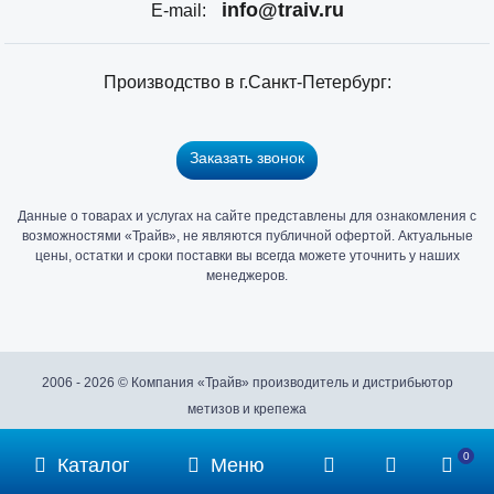
info@traiv.ru
E-mail:
Производство в г.Санкт-Петербург:
Заказать звонок
Данные о товарах и услугах на сайте представлены для ознакомления с
Главный
возможностями «Трайв», не являются публичной офертой. Актуальные
офис
цены, остатки и сроки поставки вы всегда можете уточнить у наших
и
менеджеров.
склад
«Трайв»
в
Санкт-
2006 - 2026 © Компания «Трайв» производитель и дистрибьютор
Петербурге
метизов и крепежа
0
Каталог
Меню
Политика конфиденциальности
Подробнее...