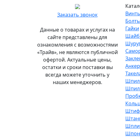
Главный
Катал
офис
Винт
Заказать звонок
и
Болт
склад
Гайки
Данные о товарах и услугах на
«Трайв»
Шайб
сайте представлены для
в
Шуру
ознакомления с возможностями
Санкт-
Само
«Трайв», не являются публичной
Петербурге
Закле
офертой. Актуальные цены,
Анке
остатки и сроки поставки вы
Подробнее...
Такел
всегда можете уточнить у
Офис
Шпил
наших менеджеров.
и
Шпиль
склад
Проб
«Трайв»
Кольц
в
Штиф
Москве
Штан
Шпли
8
Шпон
(495)