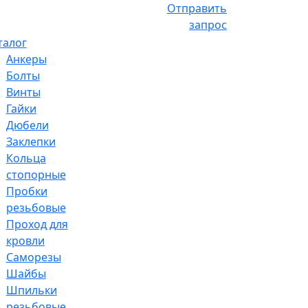
Отправить
запрос
талог
Анкеры
Болты
Винты
Гайки
Дюбели
Заклепки
Кольца
стопорные
Пробки
резьбовые
Проход для
кровли
Саморезы
Шайбы
Шпильки
резьбовые