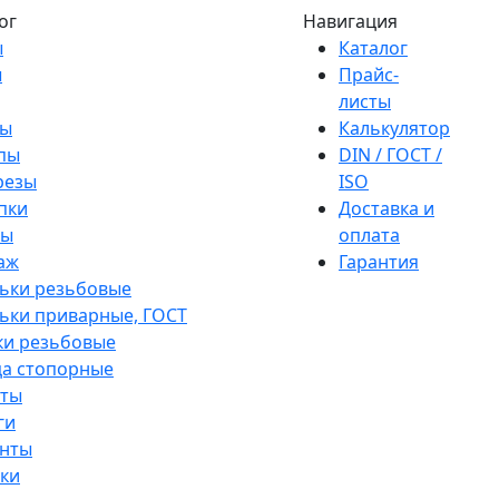
ог
Навигация
ы
Каталог
ы
Прайс-
листы
ы
Калькулятор
пы
DIN / ГОСТ /
резы
ISO
пки
Доставка и
ры
оплата
аж
Гарантия
ьки резьбовые
ки приварные, ГОСТ
ки резьбовые
а стопорные
ты
ги
нты
ки