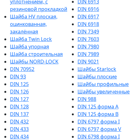
уплотнением, с
DIN 6913
резиновой прокладкой
DIN 6916
Шайба HV плоская,
DIN 6917
оцинкованная,
DIN 6918
закалённая
DIN 7349
Шайба Twin Lock
DIN 7603
Шайба упорная
DIN 7980
Шайба строительная
DIN 7989
Шайбы NORD-LOCK
DIN 9021
DIN 70952
Шайбы Starlock
DIN 93
Шайбы плоские
DIN 125
Шайбы профильные
DIN 126
Шайбы увеличенные
DIN 127
DIN 988
DIN 128
DIN 125 форма A
DIN 137
DIN 125 форма B
DIN 432
DIN 6797 форма I
DIN 433
DIN 6797 форма V
DIN 434
DIN 6798 форма I