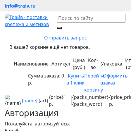
info@traiv.ru
Отправить запрос
В вашей корзине ещё нет товаров.
Цена
Кол-
Ит
Наименование
Артикул
Упаковка
(руб.)
во
(р
Сумма заказа:
0
Купить
Перейти
Оформить
р.
в 1 клик
в
заказ
корзину
{price}
{packs_number}
{price_pri
{name}
{art}
р.
{packs_word}
р.
Авторизация
Пожалуйста, авторизуйтесь:
E-mail: