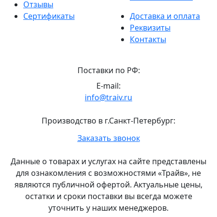
Отзывы
Сертификаты
Доставка и оплата
Реквизиты
Контакты
Поставки по РФ:
E-mail:
info@traiv.ru
Производство в г.Санкт-Петербург:
Главный
Заказать звонок
офис
и
Данные о товарах и услугах на сайте представлены
склад
для ознакомления с возможностями «Трайв», не
«Трайв»
являются публичной офертой. Актуальные цены,
в
остатки и сроки поставки вы всегда можете
Санкт-
уточнить у наших менеджеров.