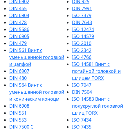
DIN 6902
DIN 925
DIN 465
DIN 7991
DIN 6904
ISO 7379
DIN 478
DIN 7643
DIN 5586
ISO 12474
DIN 6905
ISO 14579
DIN 479
ISO 2010
DIN 561 Винт с
ISO 2342
уменьшенной головкой
ISO 4766
и цапфой
ISO 14581 Винт с
DIN 6907
потайной головкой и
DIN 480
шлицем TORX
DIN 564 Винт с
ISO 7047
уменьшенной головкой
DIN 7504
и коническим коноцм
ISO 14583 Винт с
DIN 6908
полукруглой головкой
DIN 551
шлиц TORX
DIN 553
ISO 7434
DIN 7500 C
ISO 7435