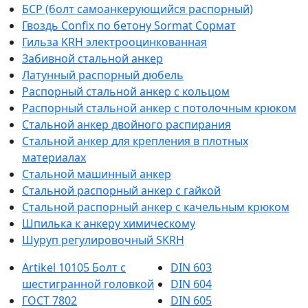
БСР (болт самоанкерующийся распорный)
Гвоздь Confix по бетону Sormat Сормат
Гильза KRH электрооцинкованная
Забивной стальной анкер
Латунный распорный дюбель
Распорный стальной анкер с кольцом
Распорный стальной анкер с потолочным крюком
Стальной анкер двойного распирания
Стальной анкер для крепления в плотных
материалах
Стальной машинный анкер
Стальной распорный анкер с гайкой
Стальной распорный анкер с качельным крюком
Шпилька к анкеру химическому
Шуруп регулировочный SKRH
Artikel 10105 Болт с
DIN 603
шестигранной головкой
DIN 604
ГОСТ 7802
DIN 605