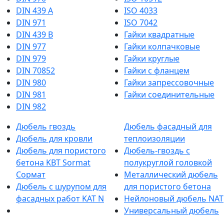
DIN 439 А
ISO 4033
DIN 971
ISO 7042
DIN 439 В
Гайки квадратные
DIN 977
Гайки колпачковые
DIN 979
Гайки круглые
DIN 70852
Гайки с фланцем
DIN 980
Гайки запрессовочные
DIN 981
Гайки соединительные
DIN 982
Дюбель гвоздь
Дюбель фасадный для
Дюбель для кровли
теплоизоляции
Дюбель для пористого
Дюбель-гвоздь с
бетона KBT Sormat
полукруглой головкой
Сормат
Металлический дюбель
Дюбель с шурупом для
для пористого бетона
фасадных работ KAT N
Нейлоновый дюбель NAT
Универсальный дюбель