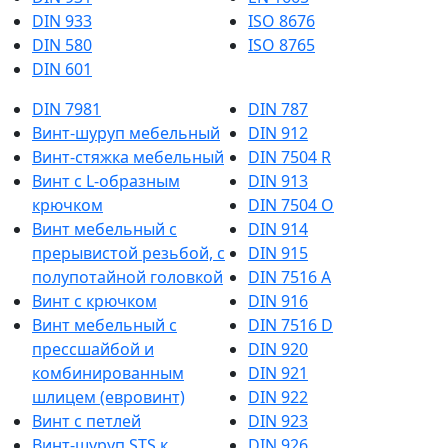
DIN 933
ISO 8676
DIN 580
ISO 8765
DIN 601
DIN 7981
DIN 787
Винт-шуруп мебельный
DIN 912
Винт-стяжка мебельный
DIN 7504 R
Винт с L-образным
DIN 913
крючком
DIN 7504 О
Винт мебельный с
DIN 914
прерывистой резьбой, с
DIN 915
полупотайной головкой
DIN 7516 A
Винт с крючком
DIN 916
Винт мебельный с
DIN 7516 D
прессшайбой и
DIN 920
комбинированным
DIN 921
шлицем (евровинт)
DIN 922
Винт с петлей
DIN 923
Винт-шуруп STS к
DIN 926