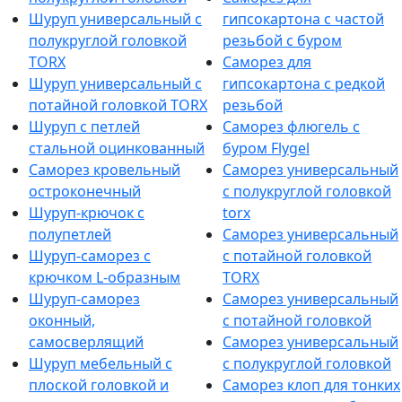
Шуруп универсальный с
гипсокартона с частой
полукруглой головкой
резьбой с буром
TORX
Саморез для
Шуруп универсальный с
гипсокартона с редкой
потайной головкой TORX
резьбой
Шуруп с петлей
Саморез флюгель с
стальной оцинкованный
буром Flygel
Саморез кровельный
Саморез универсальный
остроконечный
с полукруглой головкой
Шуруп-крючок с
torx
полупетлей
Саморез универсальный
Шуруп-саморез с
с потайной головкой
крючком L-образным
TORX
Шуруп-саморез
Саморез универсальный
оконный,
с потайной головкой
самосверлящий
Саморез универсальный
Шуруп мебельный с
с полукруглой головкой
плоской головкой и
Саморез клоп для тонких