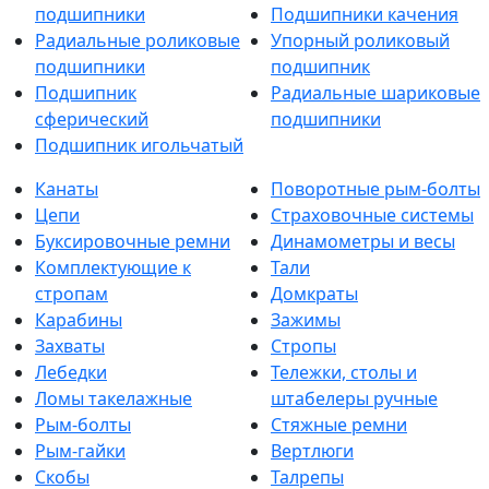
подшипники
Подшипники качения
Радиальные роликовые
Упорный роликовый
подшипники
подшипник
Подшипник
Радиальные шариковые
сферический
подшипники
Подшипник игольчатый
Канаты
Поворотные рым-болты
Цепи
Страховочные системы
Буксировочные ремни
Динамометры и весы
Комплектующие к
Тали
стропам
Домкраты
Карабины
Зажимы
Захваты
Стропы
Лебедки
Тележки, столы и
Ломы такелажные
штабелеры ручные
Рым-болты
Стяжные ремни
Рым-гайки
Вертлюги
Скобы
Талрепы