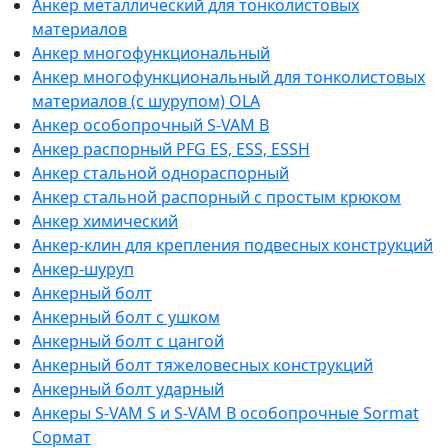
Анкер металлический для тонколистовых
материалов
Анкер многофункциональный
Анкер многофункциональный для тонколистовых
материалов (с шурупом) OLA
Анкер особопрочный S-VAM B
Анкер распорный PFG ES, ESS, ESSH
Анкер стальной однораспорный
Анкер стальной распорный с простым крюком
Анкер химический
Анкер-клин для крепления подвесных конструкций
Анкер-шуруп
Анкерный болт
Анкерный болт с ушком
Анкерный болт с цангой
Анкерный болт тяжеловесных конструкций
Анкерный болт ударный
Анкеры S-VAM S и S-VAM В особопрочные Sormat
Сормат