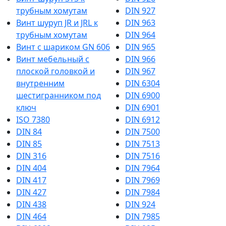
трубным хомутам
DIN 927
Винт шуруп JR и JRL к
DIN 963
трубным хомутам
DIN 964
Винт с шариком GN 606
DIN 965
Винт мебельный с
DIN 966
плоской головкой и
DIN 967
внутренним
DIN 6304
шестигранником под
DIN 6900
ключ
DIN 6901
ISO 7380
DIN 6912
DIN 84
DIN 7500
DIN 85
DIN 7513
DIN 316
DIN 7516
DIN 404
DIN 7964
DIN 417
DIN 7969
DIN 427
DIN 7984
DIN 438
DIN 924
DIN 464
DIN 7985