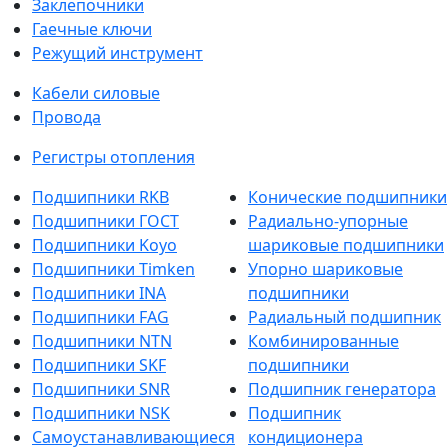
Заклепочники
Гаечные ключи
Режущий инструмент
Кабели силовые
Провода
Регистры отопления
Подшипники RKB
Конические подшипники
Подшипники ГОСТ
Радиально-упорные
Подшипники Koyo
шариковые подшипники
Подшипники Timken
Упорно шариковые
Подшипники INA
подшипники
Подшипники FAG
Радиальный подшипник
Подшипники NTN
Комбинированные
Подшипники SKF
подшипники
Подшипники SNR
Подшипник генератора
Подшипники NSK
Подшипник
Самоустанавливающиеся
кондиционера