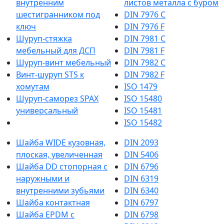
внутренним
листов металла с буром
шестигранником под
DIN 7976 C
ключ
DIN 7976 F
Шуруп-стяжка
DIN 7981 C
мебельный для ДСП
DIN 7981 F
Шуруп-винт мебельный
DIN 7982 C
Винт-шуруп STS к
DIN 7982 F
хомутам
ISO 1479
Шуруп-саморез SPAX
ISO 15480
универсальный
ISO 15481
ISO 15482
Шайба WIDE кузовная,
DIN 2093
плоская, увеличенная
DIN 5406
Шайба DD стопорная с
DIN 6796
наружными и
DIN 6319
внутренними зубьями
DIN 6340
Шайба контактная
DIN 6797
Шайба EPDM с
DIN 6798