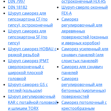
DIN 7997
остроконечный FEX-RS
DIN 18182
Шуруп-сверло оконный
Шуруп саморез для
FEX-A
гипсокартона CF (по
Саморез
гипсу), остроконечный
регулировочный для
Шуруп саморез для
деревянных
гипсокартона SF (по
поверхностей (оконных
гипсу)
и дверных коробок)
Шуруп саморез HOBAU с
Саморез усиленный для
редкой резьбой
сэндвич панелей (для
Шуруп саморез JPMT
слоистых панелей)
сверлоконечный с
Саморез для сэндвич
широкой плоской
панелей
головкой
Саморез
Шуруп-саморез GS с
регулировочный для
петлей (кольцом)
бетонных (кирпичных)
Шуруп регулировочный
поверхностей
KAR с потайной головкой
Саморез потолочный с
и шлицем TORX
крестообразным