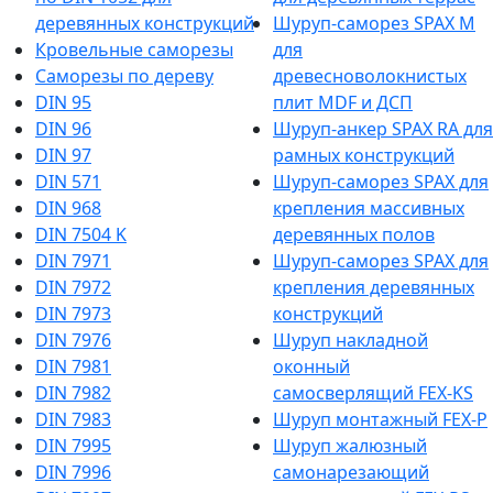
деревянных конструкций
Шуруп-саморез SPAX M
Кровельные саморезы
для
Саморезы по дереву
древесноволокнистых
DIN 95
плит MDF и ДСП
DIN 96
Шуруп-анкер SPAX RA для
DIN 97
рамных конструкций
DIN 571
Шуруп-саморез SPAX для
DIN 968
крепления массивных
DIN 7504 K
деревянных полов
DIN 7971
Шуруп-саморез SPAX для
DIN 7972
крепления деревянных
DIN 7973
конструкций
DIN 7976
Шуруп накладной
DIN 7981
оконный
DIN 7982
самосверлящий FEX-KS
DIN 7983
Шуруп монтажный FEX-P
DIN 7995
Шуруп жалюзный
DIN 7996
самонарезающий