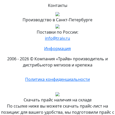
Петербурге
Контакты
Подробнее...
Офис
Производство в Санкт-Петербурге
и
склад
Поставки по России:
«Трайв»
info@traiv.ru
в
Москве
Информация
8
2006 - 2026 © Компания «Трайв» производитель и
(495)
дистрибьютор метизов и крепежа
374-
82-
Политика конфиденциальности
70
Подробнее...
Филиал
Скачать прайс наличия на складе
«Трайв»
По ссылке ниже вы можете скачать прайс-лист на
в
позиции: для вашего удобства, мы подготовили прайс с