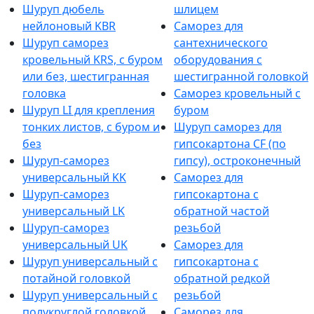
Шуруп дюбель
шлицем
нейлоновый KBR
Саморез для
Шуруп саморез
сантехнического
кровельный KRS, с буром
оборудования с
или без, шестигранная
шестигранной головкой
головка
Саморез кровельный с
Шуруп LI для крепления
буром
тонких листов, с буром и
Шуруп саморез для
без
гипсокартона CF (по
Шуруп-саморез
гипсу), остроконечный
универсальный KK
Саморез для
Шуруп-саморез
гипсокартона с
универсальный LK
обратной частой
Шуруп-саморез
резьбой
универсальный UK
Саморез для
Шуруп универсальный с
гипсокартона с
потайной головкой
обратной редкой
Шуруп универсальный с
резьбой
полукруглой головкой
Саморез для