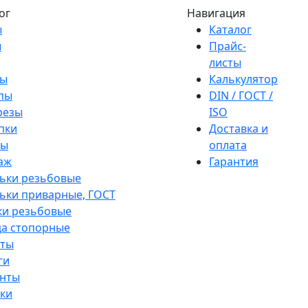
ог
Навигация
ы
Каталог
ы
Прайс-
листы
ы
Калькулятор
пы
DIN / ГОСТ /
резы
ISO
пки
Доставка и
ры
оплата
аж
Гарантия
ьки резьбовые
ки приварные, ГОСТ
ки резьбовые
а стопорные
ты
ги
нты
ки