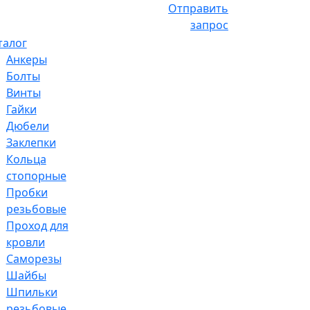
Отправить
запрос
талог
Анкеры
Болты
Винты
Гайки
Дюбели
Заклепки
Кольца
стопорные
Пробки
резьбовые
Проход для
кровли
Саморезы
Шайбы
Шпильки
резьбовые