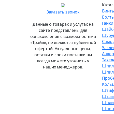
Главный
Катал
офис
Винт
Заказать звонок
и
Болт
склад
Гайки
Данные о товарах и услугах на
«Трайв»
Шайб
сайте представлены для
в
Шуру
ознакомления с возможностями
Санкт-
Само
«Трайв», не являются публичной
Петербурге
Закле
офертой. Актуальные цены,
Анке
остатки и сроки поставки вы
Подробнее...
Такел
всегда можете уточнить у
Офис
Шпил
наших менеджеров.
и
Шпиль
склад
Проб
«Трайв»
Кольц
в
Штиф
Москве
Штан
Шпли
8
Шпон
(495)