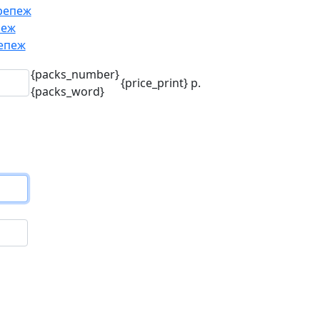
репеж
пеж
епеж
{packs_number}
{price_print}
р.
{packs_word}
го
.)