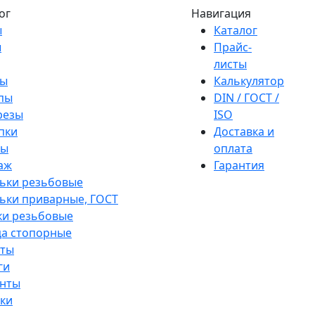
ог
Навигация
ы
Каталог
ы
Прайс-
листы
ы
Калькулятор
пы
DIN / ГОСТ /
резы
ISO
пки
Доставка и
ры
оплата
аж
Гарантия
ьки резьбовые
ки приварные, ГОСТ
ки резьбовые
а стопорные
ты
ги
нты
ки