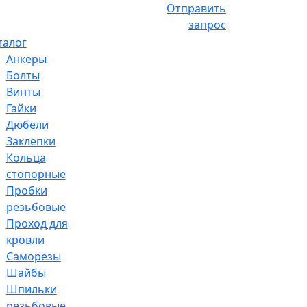
Отправить
запрос
талог
Анкеры
Болты
Винты
Гайки
Дюбели
Заклепки
Кольца
стопорные
Пробки
резьбовые
Проход для
кровли
Саморезы
Шайбы
Шпильки
резьбовые