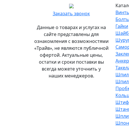
Главный
Катал
офис
Винт
Заказать звонок
и
Болт
склад
Гайки
Данные о товарах и услугах на
«Трайв»
Шайб
сайте представлены для
в
Шуру
ознакомления с возможностями
Санкт-
Само
«Трайв», не являются публичной
Петербурге
Закле
офертой. Актуальные цены,
Анке
остатки и сроки поставки вы
Подробнее...
Такел
всегда можете уточнить у
Офис
Шпил
наших менеджеров.
и
Шпиль
склад
Проб
«Трайв»
Кольц
в
Штиф
Москве
Штан
Шпли
8
Шпон
(495)