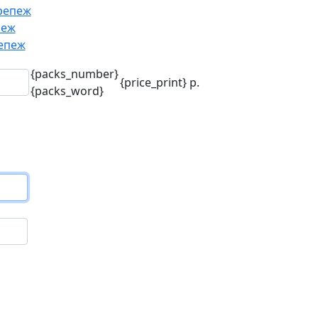
репеж
пеж
епеж
{packs_number}
{price_print}
р.
{packs_word}
го
.)