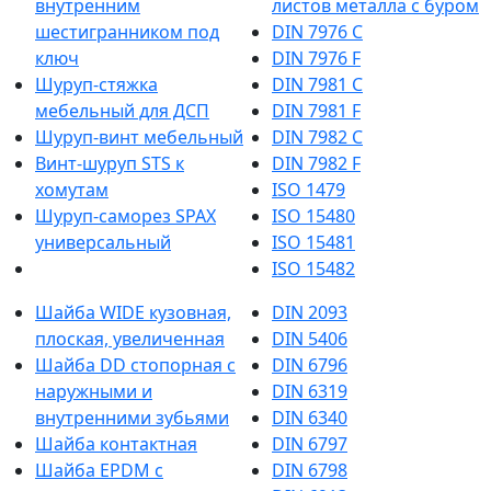
внутренним
листов металла с буром
шестигранником под
DIN 7976 C
ключ
DIN 7976 F
Шуруп-стяжка
DIN 7981 C
мебельный для ДСП
DIN 7981 F
Шуруп-винт мебельный
DIN 7982 C
Винт-шуруп STS к
DIN 7982 F
хомутам
ISO 1479
Шуруп-саморез SPAX
ISO 15480
универсальный
ISO 15481
ISO 15482
Шайба WIDE кузовная,
DIN 2093
плоская, увеличенная
DIN 5406
Шайба DD стопорная с
DIN 6796
наружными и
DIN 6319
внутренними зубьями
DIN 6340
Шайба контактная
DIN 6797
Шайба EPDM с
DIN 6798