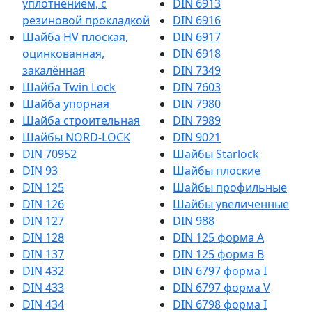
уплотнением, с
DIN 6913
резиновой прокладкой
DIN 6916
Шайба HV плоская,
DIN 6917
оцинкованная,
DIN 6918
закалённая
DIN 7349
Шайба Twin Lock
DIN 7603
Шайба упорная
DIN 7980
Шайба строительная
DIN 7989
Шайбы NORD-LOCK
DIN 9021
DIN 70952
Шайбы Starlock
DIN 93
Шайбы плоские
DIN 125
Шайбы профильные
DIN 126
Шайбы увеличенные
DIN 127
DIN 988
DIN 128
DIN 125 форма A
DIN 137
DIN 125 форма B
DIN 432
DIN 6797 форма I
DIN 433
DIN 6797 форма V
DIN 434
DIN 6798 форма I