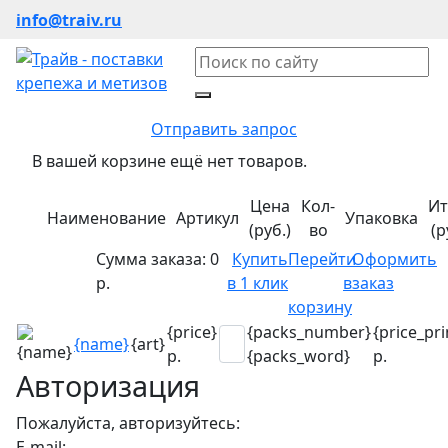
info@traiv.ru
Отправить запрос
В вашей корзине ещё нет товаров.
Цена
Кол-
Ит
Наименование
Артикул
Упаковка
(руб.)
во
(р
Сумма заказа:
0
Купить
Перейти
Оформить
р.
в 1 клик
в
заказ
корзину
{price}
{packs_number}
{price_pri
{name}
{art}
р.
{packs_word}
р.
Авторизация
Пожалуйста, авторизуйтесь:
E-mail: