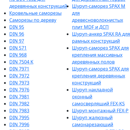
деревянных конструкций
Шуруп-саморез SPAX M
Кровельные саморезы
для
Саморезы по дереву
древесноволокнистых
DIN 95
плит MDF и ДСП
DIN 96
Шуруп-анкер SPAX RA для
DIN 97
рамных конструкций
DIN 571
Шуруп-саморез SPAX для
DIN 968
крепления массивных
DIN 7504 K
деревянных полов
DIN 7971
Шуруп-саморез SPAX для
DIN 7972
крепления деревянных
DIN 7973
конструкций
DIN 7976
Шуруп накладной
DIN 7981
оконный
DIN 7982
самосверлящий FEX-KS
DIN 7983
Шуруп монтажный FEX-P
DIN 7995
Шуруп жалюзный
DIN 7996
самонарезающий