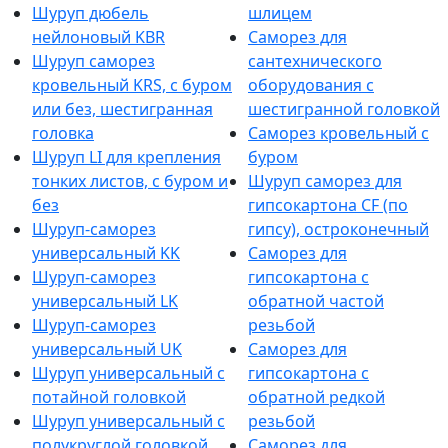
Шуруп дюбель
шлицем
нейлоновый KBR
Саморез для
Шуруп саморез
сантехнического
кровельный KRS, с буром
оборудования с
или без, шестигранная
шестигранной головкой
головка
Саморез кровельный с
Шуруп LI для крепления
буром
тонких листов, с буром и
Шуруп саморез для
без
гипсокартона CF (по
Шуруп-саморез
гипсу), остроконечный
универсальный KK
Саморез для
Шуруп-саморез
гипсокартона с
универсальный LK
обратной частой
Шуруп-саморез
резьбой
универсальный UK
Саморез для
Шуруп универсальный с
гипсокартона с
потайной головкой
обратной редкой
Шуруп универсальный с
резьбой
полукруглой головкой
Саморез для