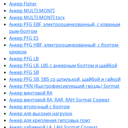
Анкер Fisher
Анкер MULTI-MONTI
Анкер MULTI-MONTI torx
Анкер PFG EBF, электрооцинкованный, с кованым
рым-болтом
Анкер PFG ES
Анкер PFG HBF, электрооцинкованный, с болтом-
крюком
Анкер PFG LB
Анкер PFG LB, LBS с анкерным болтом и шайбой
Анкер PFG SB
Анкер PFG SB, SBS со шпилькой, шайбой и гайкой
Анкер PKN (быстрофиксирующий гвоздь) Sormat
Анкер винтовой RA
Анкер винтовой RA, RAR, RAH Sormat Сормат
Анкер втулочный с болтом
Анкер для высоких нагрузок
Анкер для крепления гипсовых плит
Анкер забивной LA, LAH Sormat Сормат