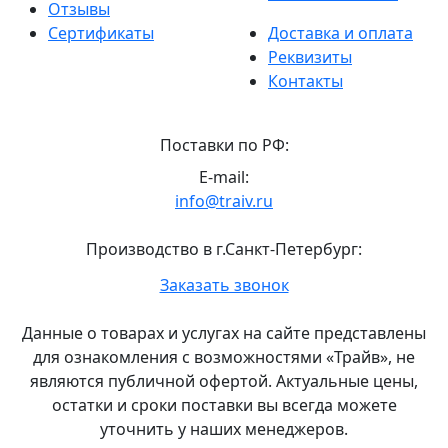
Отзывы
Сертификаты
Доставка и оплата
Реквизиты
Контакты
Поставки по РФ:
E-mail:
info@traiv.ru
Производство в г.Санкт-Петербург:
Главный
Заказать звонок
офис
и
Данные о товарах и услугах на сайте представлены
склад
для ознакомления с возможностями «Трайв», не
«Трайв»
являются публичной офертой. Актуальные цены,
в
остатки и сроки поставки вы всегда можете
Санкт-
уточнить у наших менеджеров.