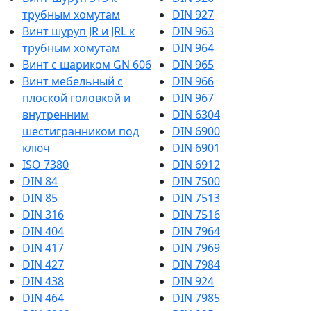
трубным хомутам
DIN 927
Винт шуруп JR и JRL к
DIN 963
трубным хомутам
DIN 964
Винт с шариком GN 606
DIN 965
Винт мебельный с
DIN 966
плоской головкой и
DIN 967
внутренним
DIN 6304
шестигранником под
DIN 6900
ключ
DIN 6901
ISO 7380
DIN 6912
DIN 84
DIN 7500
DIN 85
DIN 7513
DIN 316
DIN 7516
DIN 404
DIN 7964
DIN 417
DIN 7969
DIN 427
DIN 7984
DIN 438
DIN 924
DIN 464
DIN 7985