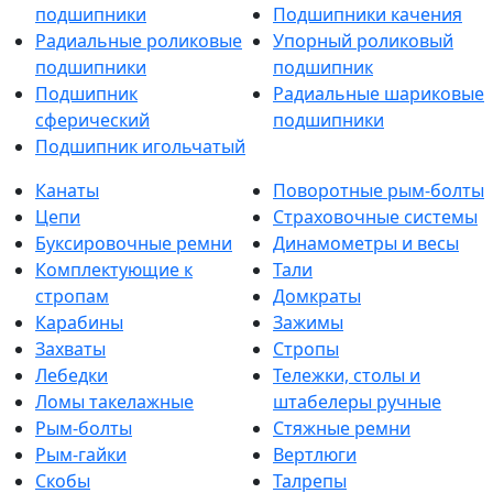
подшипники
Подшипники качения
Радиальные роликовые
Упорный роликовый
подшипники
подшипник
Подшипник
Радиальные шариковые
сферический
подшипники
Подшипник игольчатый
Канаты
Поворотные рым-болты
Цепи
Страховочные системы
Буксировочные ремни
Динамометры и весы
Комплектующие к
Тали
стропам
Домкраты
Карабины
Зажимы
Захваты
Стропы
Лебедки
Тележки, столы и
Ломы такелажные
штабелеры ручные
Рым-болты
Стяжные ремни
Рым-гайки
Вертлюги
Скобы
Талрепы