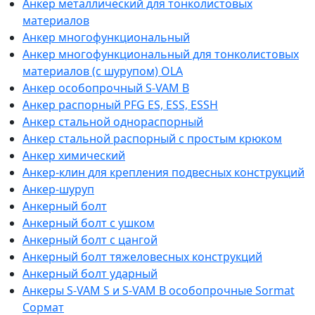
Анкер металлический для тонколистовых
материалов
Анкер многофункциональный
Анкер многофункциональный для тонколистовых
материалов (с шурупом) OLA
Анкер особопрочный S-VAM B
Анкер распорный PFG ES, ESS, ESSH
Анкер стальной однораспорный
Анкер стальной распорный с простым крюком
Анкер химический
Анкер-клин для крепления подвесных конструкций
Анкер-шуруп
Анкерный болт
Анкерный болт с ушком
Анкерный болт с цангой
Анкерный болт тяжеловесных конструкций
Анкерный болт ударный
Анкеры S-VAM S и S-VAM В особопрочные Sormat
Сормат