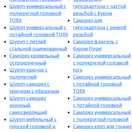
Шуруп универсальный с
гипсокартона с частой
полукруглой головкой
резьбой с буром
TORX
Саморез для
Шуруп универсальный с
гипсокартона с редкой
потайной головкой TORX
резьбой
Шуруп с петлей
Саморез флюгель с
стальной оцинкованный
буром Flygel
Саморез кровельный
Саморез универсальный
остроконечный
с полукруглой головкой
Шуруп-крючок с
torx
полупетлей
Саморез универсальный
Шуруп-саморез с
с потайной головкой
крючком L-образным
TORX
Шуруп-саморез
Саморез универсальный
оконный,
с потайной головкой
самосверлящий
Саморез универсальный
Шуруп мебельный с
с полукруглой головкой
плоской головкой и
Саморез клоп для тонких