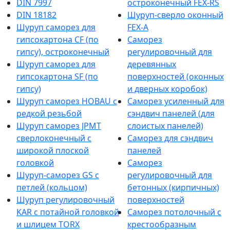
DIN 7997
остроконечный FEX-RS
DIN 18182
Шуруп-сверло оконный
Шуруп саморез для
FEX-A
гипсокартона CF (по
Саморез
гипсу), остроконечный
регулировочный для
Шуруп саморез для
деревянных
гипсокартона SF (по
поверхностей (оконных
гипсу)
и дверных коробок)
Шуруп саморез HOBAU с
Саморез усиленный для
редкой резьбой
сэндвич панелей (для
Шуруп саморез JPMT
слоистых панелей)
сверлоконечный с
Саморез для сэндвич
широкой плоской
панелей
головкой
Саморез
Шуруп-саморез GS с
регулировочный для
петлей (кольцом)
бетонных (кирпичных)
Шуруп регулировочный
поверхностей
KAR с потайной головкой
Саморез потолочный с
и шлицем TORX
крестообразным