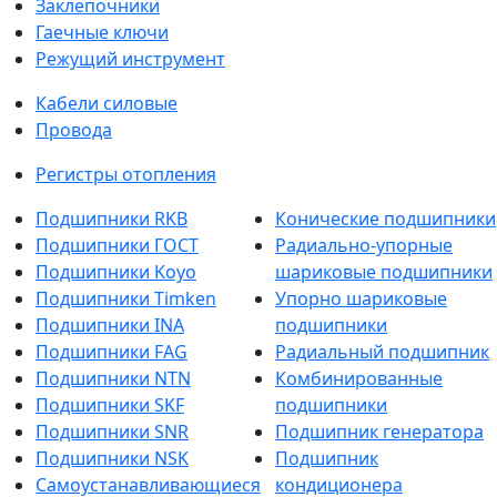
Заклепочники
Гаечные ключи
Режущий инструмент
Кабели силовые
Провода
Регистры отопления
Подшипники RKB
Конические подшипники
Подшипники ГОСТ
Радиально-упорные
Подшипники Koyo
шариковые подшипники
Подшипники Timken
Упорно шариковые
Подшипники INA
подшипники
Подшипники FAG
Радиальный подшипник
Подшипники NTN
Комбинированные
Подшипники SKF
подшипники
Подшипники SNR
Подшипник генератора
Подшипники NSK
Подшипник
Самоустанавливающиеся
кондиционера