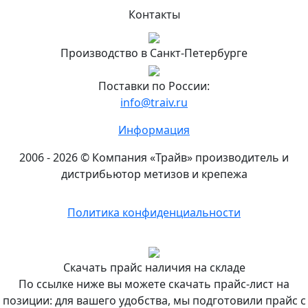
Петербурге
Контакты
Подробнее...
Офис
Производство в Санкт-Петербурге
и
склад
Поставки по России:
«Трайв»
info@traiv.ru
в
Москве
Информация
8
2006 - 2026 © Компания «Трайв» производитель и
(495)
дистрибьютор метизов и крепежа
374-
82-
Политика конфиденциальности
70
Подробнее...
Филиал
Скачать прайс наличия на складе
«Трайв»
По ссылке ниже вы можете скачать прайс-лист на
в
позиции: для вашего удобства, мы подготовили прайс с