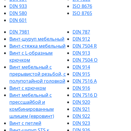
DIN 933
ISO 8676
DIN 580
ISO 8765
DIN 601
DIN 7981
DIN 787
Винт-шуруп мебельный
DIN 912
Винт-стяжка мебельный
DIN 7504 R
Винт с L-образным
DIN 913
крючком
DIN 7504 О
Винт мебельный с
DIN 914
прерывистой резьбой, с
DIN 915
полупотайной головкой
DIN 7516 A
Винт с крючком
DIN 916
Винт мебельный с
DIN 7516 D
прессшайбой и
DIN 920
комбинированным
DIN 921
шлицем (евровинт)
DIN 922
Винт с петлей
DIN 923
Винт-шуруп STS к
DIN 926