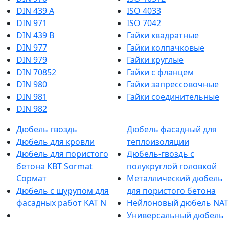
DIN 439 А
ISO 4033
DIN 971
ISO 7042
DIN 439 В
Гайки квадратные
DIN 977
Гайки колпачковые
DIN 979
Гайки круглые
DIN 70852
Гайки с фланцем
DIN 980
Гайки запрессовочные
DIN 981
Гайки соединительные
DIN 982
Дюбель гвоздь
Дюбель фасадный для
Дюбель для кровли
теплоизоляции
Дюбель для пористого
Дюбель-гвоздь с
бетона KBT Sormat
полукруглой головкой
Сормат
Металлический дюбель
Дюбель с шурупом для
для пористого бетона
фасадных работ KAT N
Нейлоновый дюбель NAT
Универсальный дюбель