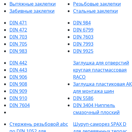
Вытяжные заклепки
Резьбовые заклепки
Забивные заклепки
Стальные заклепки
DIN 471
DIN 984
DIN 472
DIN 6799
DIN 703
DIN 7603
DIN 705
DIN 7993
DIN 983
DIN 9925
DIN 442
Заглушка для отверстий
DIN 443
круглая пластмассовая
DIN 906
RACO
DIN 908
Заглушка пластиковая АК
DIN 909
для монтажа шин
DIN 910
DIN 5586
DIN 7604
DIN 3404 Ниппель
смазочный плоский
Стержень резьбовой abc
Шуруп-саморез SPAX D
по DIN 1052 для
для деревянных террас