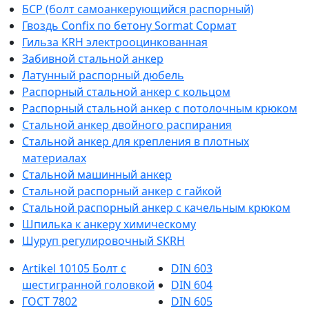
БСР (болт самоанкерующийся распорный)
Гвоздь Confix по бетону Sormat Сормат
Гильза KRH электрооцинкованная
Забивной стальной анкер
Латунный распорный дюбель
Распорный стальной анкер с кольцом
Распорный стальной анкер с потолочным крюком
Стальной анкер двойного распирания
Стальной анкер для крепления в плотных
материалах
Стальной машинный анкер
Стальной распорный анкер с гайкой
Стальной распорный анкер с качельным крюком
Шпилька к анкеру химическому
Шуруп регулировочный SKRH
Artikel 10105 Болт с
DIN 603
шестигранной головкой
DIN 604
ГОСТ 7802
DIN 605