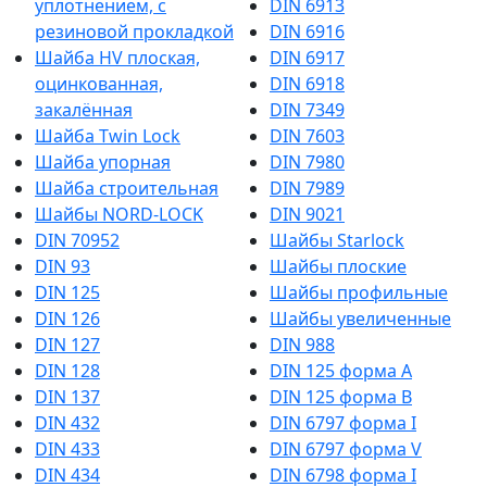
уплотнением, с
DIN 6913
резиновой прокладкой
DIN 6916
Шайба HV плоская,
DIN 6917
оцинкованная,
DIN 6918
закалённая
DIN 7349
Шайба Twin Lock
DIN 7603
Шайба упорная
DIN 7980
Шайба строительная
DIN 7989
Шайбы NORD-LOCK
DIN 9021
DIN 70952
Шайбы Starlock
DIN 93
Шайбы плоские
DIN 125
Шайбы профильные
DIN 126
Шайбы увеличенные
DIN 127
DIN 988
DIN 128
DIN 125 форма A
DIN 137
DIN 125 форма B
DIN 432
DIN 6797 форма I
DIN 433
DIN 6797 форма V
DIN 434
DIN 6798 форма I