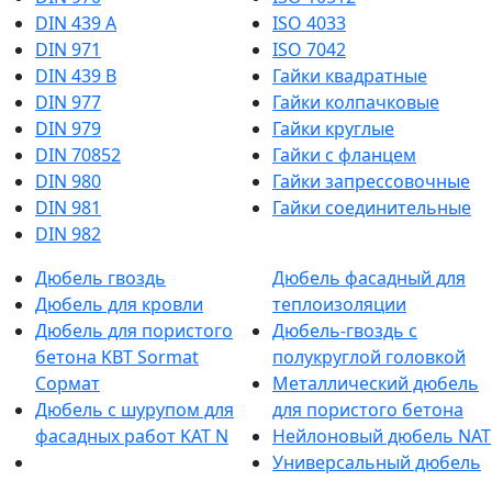
DIN 439 А
ISO 4033
DIN 971
ISO 7042
DIN 439 В
Гайки квадратные
DIN 977
Гайки колпачковые
DIN 979
Гайки круглые
DIN 70852
Гайки с фланцем
DIN 980
Гайки запрессовочные
DIN 981
Гайки соединительные
DIN 982
Дюбель гвоздь
Дюбель фасадный для
Дюбель для кровли
теплоизоляции
Дюбель для пористого
Дюбель-гвоздь с
бетона KBT Sormat
полукруглой головкой
Сормат
Металлический дюбель
Дюбель с шурупом для
для пористого бетона
фасадных работ KAT N
Нейлоновый дюбель NAT
Универсальный дюбель