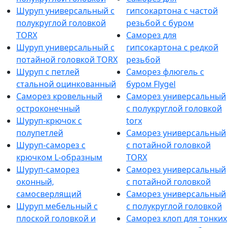
Шуруп универсальный с
гипсокартона с частой
полукруглой головкой
резьбой с буром
TORX
Саморез для
Шуруп универсальный с
гипсокартона с редкой
потайной головкой TORX
резьбой
Шуруп с петлей
Саморез флюгель с
стальной оцинкованный
буром Flygel
Саморез кровельный
Саморез универсальный
остроконечный
с полукруглой головкой
Шуруп-крючок с
torx
полупетлей
Саморез универсальный
Шуруп-саморез с
с потайной головкой
крючком L-образным
TORX
Шуруп-саморез
Саморез универсальный
оконный,
с потайной головкой
самосверлящий
Саморез универсальный
Шуруп мебельный с
с полукруглой головкой
плоской головкой и
Саморез клоп для тонких