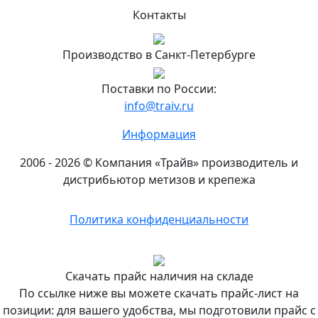
Петербурге
Контакты
Подробнее...
Офис
Производство в Санкт-Петербурге
и
склад
Поставки по России:
«Трайв»
info@traiv.ru
в
Москве
Информация
8
2006 - 2026 © Компания «Трайв» производитель и
(495)
дистрибьютор метизов и крепежа
374-
82-
Политика конфиденциальности
70
Подробнее...
Филиал
Скачать прайс наличия на складе
«Трайв»
По ссылке ниже вы можете скачать прайс-лист на
в
позиции: для вашего удобства, мы подготовили прайс с