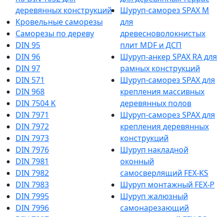
деревянных конструкций
Шуруп-саморез SPAX M
Кровельные саморезы
для
Саморезы по дереву
древесноволокнистых
DIN 95
плит MDF и ДСП
DIN 96
Шуруп-анкер SPAX RA для
DIN 97
рамных конструкций
DIN 571
Шуруп-саморез SPAX для
DIN 968
крепления массивных
DIN 7504 K
деревянных полов
DIN 7971
Шуруп-саморез SPAX для
DIN 7972
крепления деревянных
DIN 7973
конструкций
DIN 7976
Шуруп накладной
DIN 7981
оконный
DIN 7982
самосверлящий FEX-KS
DIN 7983
Шуруп монтажный FEX-P
DIN 7995
Шуруп жалюзный
DIN 7996
самонарезающий