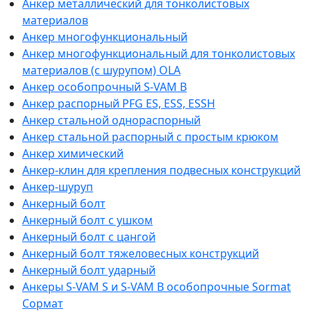
Анкер металлический для тонколистовых
материалов
Анкер многофункциональный
Анкер многофункциональный для тонколистовых
материалов (с шурупом) OLA
Анкер особопрочный S-VAM B
Анкер распорный PFG ES, ESS, ESSH
Анкер стальной однораспорный
Анкер стальной распорный с простым крюком
Анкер химический
Анкер-клин для крепления подвесных конструкций
Анкер-шуруп
Анкерный болт
Анкерный болт с ушком
Анкерный болт с цангой
Анкерный болт тяжеловесных конструкций
Анкерный болт ударный
Анкеры S-VAM S и S-VAM В особопрочные Sormat
Сормат