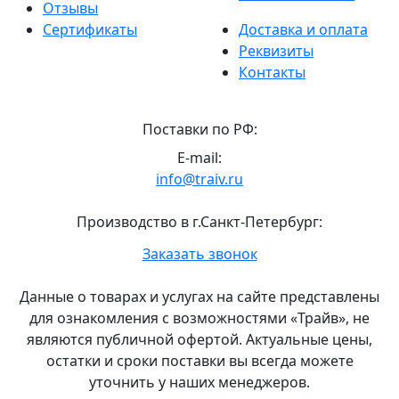
Отзывы
Сертификаты
Доставка и оплата
Реквизиты
Контакты
Поставки по РФ:
E-mail:
info@traiv.ru
Производство в г.Санкт-Петербург:
Главный
Заказать звонок
офис
и
Данные о товарах и услугах на сайте представлены
склад
для ознакомления с возможностями «Трайв», не
«Трайв»
являются публичной офертой. Актуальные цены,
в
остатки и сроки поставки вы всегда можете
Санкт-
уточнить у наших менеджеров.