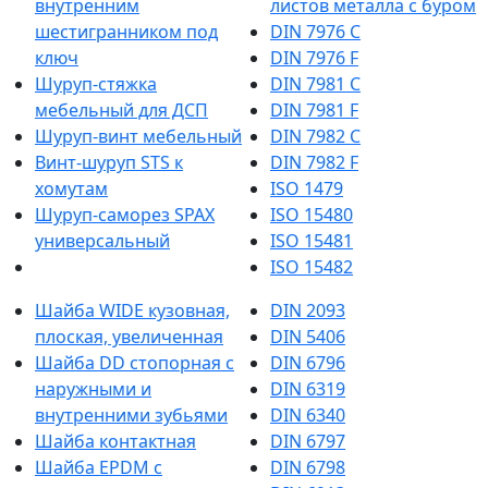
внутренним
листов металла с буром
шестигранником под
DIN 7976 C
ключ
DIN 7976 F
Шуруп-стяжка
DIN 7981 C
мебельный для ДСП
DIN 7981 F
Шуруп-винт мебельный
DIN 7982 C
Винт-шуруп STS к
DIN 7982 F
хомутам
ISO 1479
Шуруп-саморез SPAX
ISO 15480
универсальный
ISO 15481
ISO 15482
Шайба WIDE кузовная,
DIN 2093
плоская, увеличенная
DIN 5406
Шайба DD стопорная с
DIN 6796
наружными и
DIN 6319
внутренними зубьями
DIN 6340
Шайба контактная
DIN 6797
Шайба EPDM с
DIN 6798