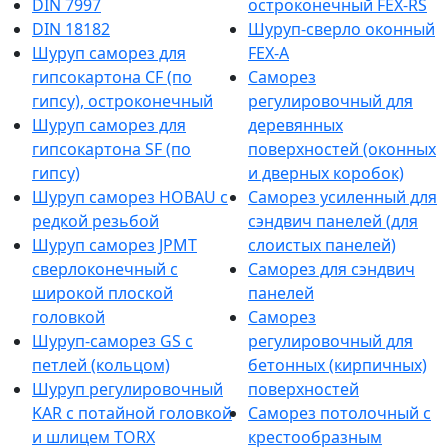
DIN 7997
остроконечный FEX-RS
DIN 18182
Шуруп-сверло оконный
Шуруп саморез для
FEX-A
гипсокартона CF (по
Саморез
гипсу), остроконечный
регулировочный для
Шуруп саморез для
деревянных
гипсокартона SF (по
поверхностей (оконных
гипсу)
и дверных коробок)
Шуруп саморез HOBAU с
Саморез усиленный для
редкой резьбой
сэндвич панелей (для
Шуруп саморез JPMT
слоистых панелей)
сверлоконечный с
Саморез для сэндвич
широкой плоской
панелей
головкой
Саморез
Шуруп-саморез GS с
регулировочный для
петлей (кольцом)
бетонных (кирпичных)
Шуруп регулировочный
поверхностей
KAR с потайной головкой
Саморез потолочный с
и шлицем TORX
крестообразным