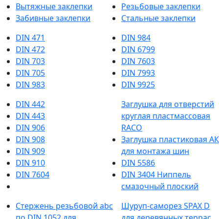
Вытяжные заклепки
Резьбовые заклепки
Забивные заклепки
Стальные заклепки
DIN 471
DIN 984
DIN 472
DIN 6799
DIN 703
DIN 7603
DIN 705
DIN 7993
DIN 983
DIN 9925
DIN 442
Заглушка для отверстий
DIN 443
круглая пластмассовая
DIN 906
RACO
DIN 908
Заглушка пластиковая АК
DIN 909
для монтажа шин
DIN 910
DIN 5586
DIN 7604
DIN 3404 Ниппель
смазочный плоский
Стержень резьбовой abc
Шуруп-саморез SPAX D
по DIN 1052 для
для деревянных террас