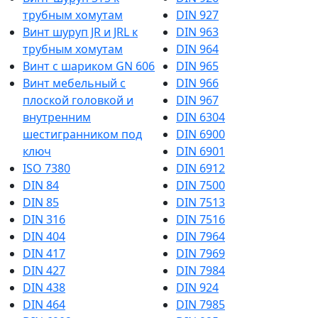
трубным хомутам
DIN 927
Винт шуруп JR и JRL к
DIN 963
трубным хомутам
DIN 964
Винт с шариком GN 606
DIN 965
Винт мебельный с
DIN 966
плоской головкой и
DIN 967
внутренним
DIN 6304
шестигранником под
DIN 6900
ключ
DIN 6901
ISO 7380
DIN 6912
DIN 84
DIN 7500
DIN 85
DIN 7513
DIN 316
DIN 7516
DIN 404
DIN 7964
DIN 417
DIN 7969
DIN 427
DIN 7984
DIN 438
DIN 924
DIN 464
DIN 7985