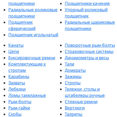
подшипники
Подшипники качения
Радиальные роликовые
Упорный роликовый
подшипники
подшипник
Подшипник
Радиальные шариковые
сферический
подшипники
Подшипник игольчатый
Канаты
Поворотные рым-болты
Цепи
Страховочные системы
Буксировочные ремни
Динамометры и весы
Комплектующие к
Тали
стропам
Домкраты
Карабины
Зажимы
Захваты
Стропы
Лебедки
Тележки, столы и
Ломы такелажные
штабелеры ручные
Рым-болты
Стяжные ремни
Рым-гайки
Вертлюги
Скобы
Талрепы