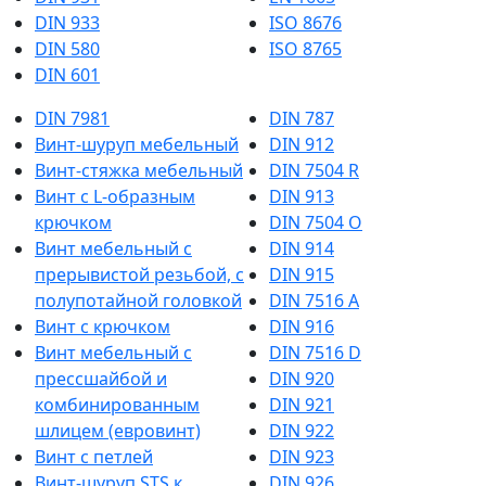
DIN 933
ISO 8676
DIN 580
ISO 8765
DIN 601
DIN 7981
DIN 787
Винт-шуруп мебельный
DIN 912
Винт-стяжка мебельный
DIN 7504 R
Винт с L-образным
DIN 913
крючком
DIN 7504 О
Винт мебельный с
DIN 914
прерывистой резьбой, с
DIN 915
полупотайной головкой
DIN 7516 A
Винт с крючком
DIN 916
Винт мебельный с
DIN 7516 D
прессшайбой и
DIN 920
комбинированным
DIN 921
шлицем (евровинт)
DIN 922
Винт с петлей
DIN 923
Винт-шуруп STS к
DIN 926