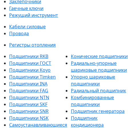
Заклепочники
Гаечные ключи
Режущий инструмент
Кабели силовые
Провода
Регистры отопления
Подшипники RKB
Конические подшипники
Подшипники ГОСТ
Радиально-упорные
Подшипники Koyo
шариковые подшипники
Подшипники Timken
Упорно шариковые
Подшипники INA
подшипники
Подшипники FAG
Радиальный подшипник
Подшипники NTN
Комбинированные
Подшипники SKF
подшипники
Подшипники SNR
Подшипник генератора
Подшипники NSK
Подшипник
Самоустанавливающиеся
кондиционера