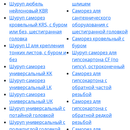
Шуруп дюбель
шлицем
нейлоновый KBR
Саморез для
Шуруп саморез
сантехнического
кровельный KRS, с буром
оборудования с
или без, шестигранная
шестигранной головкой
головка
Саморез кровельный с
Шуруп LI для крепления
буром
тонких листов, с буром и
Шуруп саморез для
без
гипсокартона CF (по
Шуруп-саморез
гипсу), остроконечный
универсальный KK
Саморез для
Шуруп-саморез
гипсокартона с
универсальный LK
обратной частой
Шуруп-саморез
резьбой
универсальный UK
Саморез для
Шуруп универсальный с
гипсокартона с
потайной головкой
обратной редкой
Шуруп универсальный с
резьбой
полукруглой головкой
Саморез для