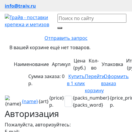
info@traiv.ru
Отправить запрос
В вашей корзине ещё нет товаров.
Цена
Кол-
Ит
Наименование
Артикул
Упаковка
(руб.)
во
(р
Сумма заказа:
0
Купить
Перейти
Оформить
р.
в 1 клик
в
заказ
корзину
{price}
{packs_number}
{price_pri
{name}
{art}
р.
{packs_word}
р.
Авторизация
Пожалуйста, авторизуйтесь:
E-mail: