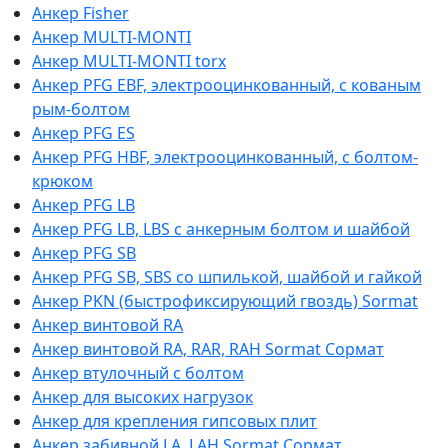
Анкер Fisher
Анкер MULTI-MONTI
Анкер MULTI-MONTI torx
Анкер PFG EBF, электрооцинкованный, с кованым
рым-болтом
Анкер PFG ES
Анкер PFG HBF, электрооцинкованный, с болтом-
крюком
Анкер PFG LB
Анкер PFG LB, LBS с анкерным болтом и шайбой
Анкер PFG SB
Анкер PFG SB, SBS со шпилькой, шайбой и гайкой
Анкер PKN (быстрофиксирующий гвоздь) Sormat
Анкер винтовой RA
Анкер винтовой RA, RAR, RAH Sormat Сормат
Анкер втулочный с болтом
Анкер для высоких нагрузок
Анкер для крепления гипсовых плит
Анкер забивной LA, LAH Sormat Сормат