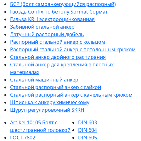
БСР (болт самоанкерующийся распорный)
Гвоздь Confix по бетону Sormat Сормат
Гильза KRH электрооцинкованная
Забивной стальной анкер
Латунный распорный дюбель
Распорный стальной анкер с кольцом
Распорный стальной анкер с потолочным крюком
Стальной анкер двойного распирания
Стальной анкер для крепления в плотных
материалах
Стальной машинный анкер
Стальной распорный анкер с гайкой
Стальной распорный анкер с качельным крюком
Шпилька к анкеру химическому
Шуруп регулировочный SKRH
Artikel 10105 Болт с
DIN 603
шестигранной головкой
DIN 604
ГОСТ 7802
DIN 605