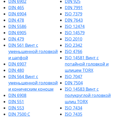
DIN 6902
DIN 925
DIN 465
DIN 7991
DIN 6904
ISO 7379
DIN 478
DIN 7643
DIN 5586
ISO 12474
DIN 6905
ISO 14579
DIN 479
ISO 2010
DIN 561 Винт с
ISO 2342
уменьшенной головкой
ISO 4766
и цапфой
ISO 14581 Винт с
DIN 6907
потайной головкой и
DIN 480
шлицем TORX
DIN 564 Винт с
ISO 7047
уменьшенной головкой
DIN 7504
и коническим коноцм
ISO 14583 Винт с
DIN 6908
полукруглой головкой
DIN 551
шлиц TORX
DIN 553
ISO 7434
DIN 7500 C
ISO 7435