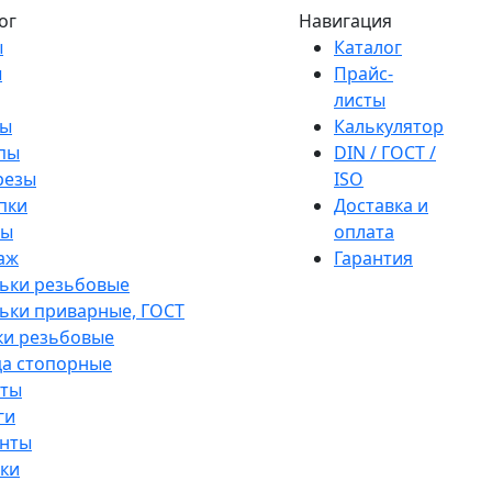
ог
Навигация
ы
Каталог
ы
Прайс-
листы
ы
Калькулятор
пы
DIN / ГОСТ /
резы
ISO
пки
Доставка и
ры
оплата
аж
Гарантия
ьки резьбовые
ки приварные, ГОСТ
ки резьбовые
а стопорные
ты
ги
нты
ки