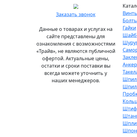
Главный
Катал
офис
Винт
Заказать звонок
и
Болт
склад
Гайки
Данные о товарах и услугах на
«Трайв»
Шайб
сайте представлены для
в
Шуру
ознакомления с возможностями
Санкт-
Само
«Трайв», не являются публичной
Петербурге
Закле
офертой. Актуальные цены,
Анке
остатки и сроки поставки вы
Подробнее...
Такел
всегда можете уточнить у
Офис
Шпил
наших менеджеров.
и
Шпиль
склад
Проб
«Трайв»
Кольц
в
Штиф
Москве
Штан
Шпли
8
Шпон
(495)