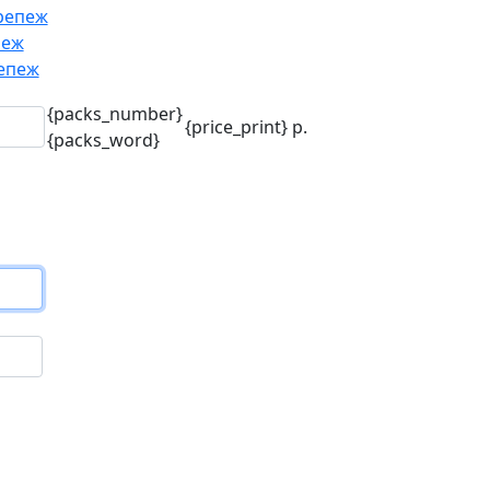
репеж
пеж
епеж
{packs_number}
{price_print}
р.
{packs_word}
го
.)