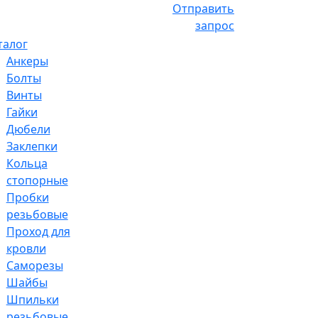
Отправить
запрос
талог
Анкеры
Болты
Винты
Гайки
Дюбели
Заклепки
Кольца
стопорные
Пробки
резьбовые
Проход для
кровли
Саморезы
Шайбы
Шпильки
резьбовые