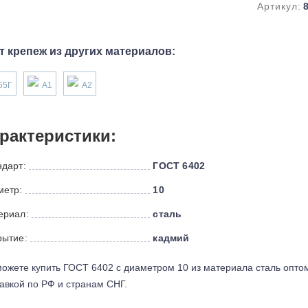
Артикул:
т крепеж из других материалов:
65Г
А1
А2
рактеристики:
ндарт:
ГОСТ 6402
метр:
10
ериал:
сталь
рытие:
кадмий
ожете купить ГОСТ 6402 с диаметром 10 из материала сталь опто
авкой по РФ и странам СНГ.