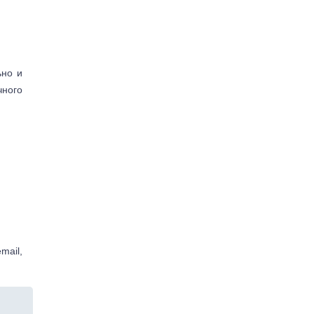
ьно и
чного
mail,