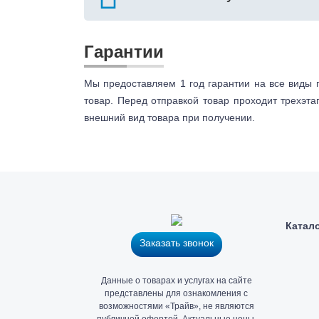
Гарантии
Мы предоставляем 1 год гарантии на все виды 
товар. Перед отправкой товар проходит трехэта
внешний вид товара при получении.
Катал
Заказать звонок
Главный
Данные о товарах и услугах на сайте
офис
представлены для ознакомления с
и
возможностями «Трайв», не являются
публичной офертой. Актуальные цены,