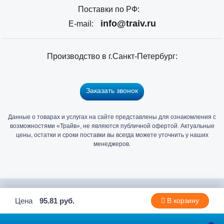
Поставки по РФ:
info@traiv.ru
E-mail:
Производство в г.Санкт-Петербург:
Заказать звонок
Данные о товарах и услугах на сайте представлены для ознакомления с
Главный
возможностями «Трайв», не являются публичной офертой. Актуальные
офис
цены, остатки и сроки поставки вы всегда можете уточнить у наших
и
менеджеров.
склад
«Трайв»
в
Санкт-
2006 - 2026 © Компания «Трайв» производитель и дистрибьютор
Цена
95.81 руб.
В корзину
Петербурге
метизов и крепежа