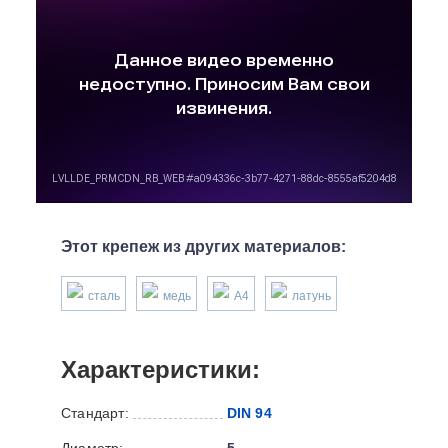
Этот крепеж из других материалов:
сталь
медь
А4
латунь
Характеристики:
Стандарт:
DIN 94
Диаметр:
5