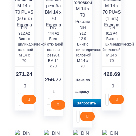
DIN
DIN
DIN
DIN
912 A2
444 A2
912
912 A4
Винт с
Болт
12.9
Винт с
цилиндрической
откидной
Винт с
цилиндрической
головкой
полная
цилиндрической
головкой
M 14 x
резьба
головкой
M 14 x
70
BM 14
M 14 x
70
x 70
70
271.24
428.69
256.77
Цена по
запросу
Запросить