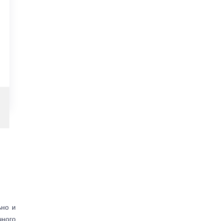
ьно и
чного