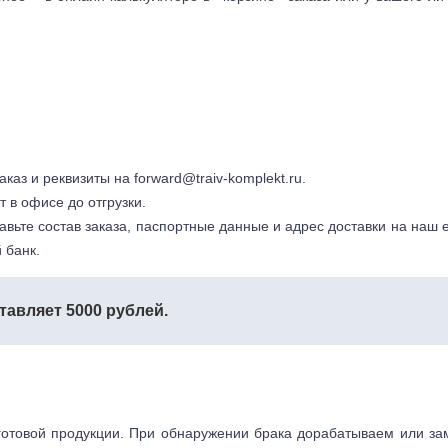
заказ и реквизиты на
forward@traiv-komplekt.ru
.
т в офисе до отгрузки.
авьте состав заказа, паспортные данные и адрес доставки на наш e
 банк.
тавляет 5000 рублей.
готовой продукции. При обнаружении брака дорабатываем или з