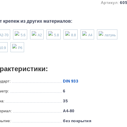
Артикул:
60
т крепеж из других материалов:
А2-70
5.6
А2
5.8
8.8
А4
латунь
10.9
P6
рактеристики:
ндарт:
DIN 933
метр:
6
на:
35
ериал:
А4-80
рытие:
без покрытия