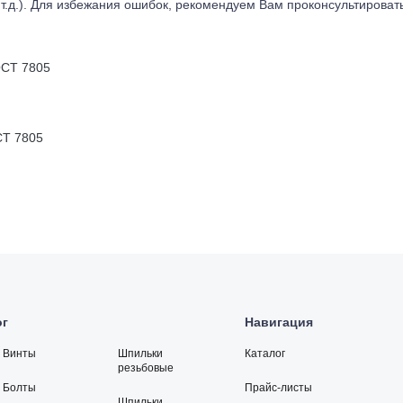
т.д.). Для избежания ошибок, рекомендуем Вам проконсультироват
Т 7805
ог
Навигация
Винты
Шпильки
Каталог
резьбовые
Болты
Прайс-листы
Шпильки