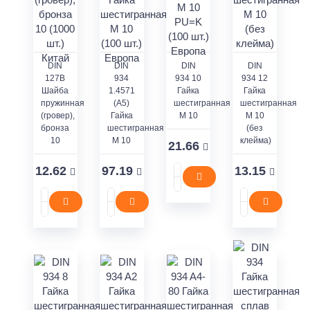
DIN
DIN
DIN
DIN
127В
934
934 10
934 12
Шайба
1.4571
Гайка
Гайка
пружинная
(A5)
шестигранная
шестигранная
(гровер),
Гайка
M 10
M 10
бронза
шестигранная
(без
10
M 10
клейма)
21.66
12.62
97.19
13.15