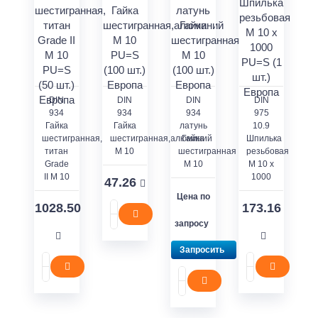
DIN
DIN
DIN
DIN
934
934
934
975
Гайка
Гайка
латунь
10.9
шестигранная,
шестигранная,алюминий
Гайка
Шпилька
титан
M 10
шестигранная
резьбовая
Grade
M 10
M 10 x
II M 10
1000
47.26
Цена по
1028.50
173.16
запросу
Запросить