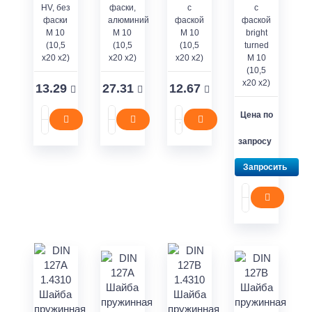
HV, без
фаски,
с
с
фаски
алюминий
фаской
фаской
M 10
М 10
М 10
bright
(10,5
(10,5
(10,5
turned
x20 x2)
x20 x2)
x20 x2)
М 10
(10,5
x20 x2)
13.29
27.31
12.67
Цена по
запросу
Запросить