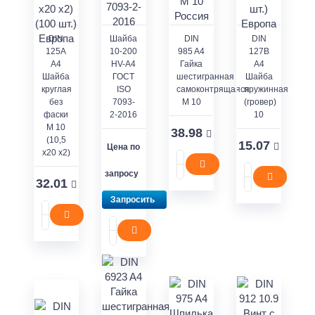
DIN
Шайба
DIN
DIN
125A
10-200
985 A4
127В
A4
HV-A4
Гайка
А4
Шайба
ГОСТ
шестигранная
Шайба
круглая
ISO
самоконтрящаяся
пружинная
без
7093-
M 10
(гровер)
фаски
2-2016
10
M 10
38.98
(10,5
15.07
Цена по
x20 x2)
запросу
32.01
Запросить