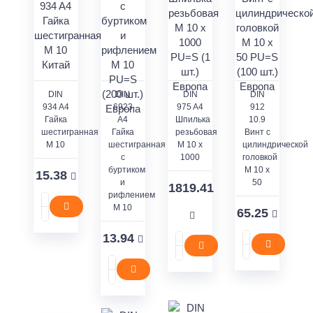
DIN
DIN
DIN
DIN
934 A4
6923
975 A4
912
Гайка
A4
Шпилька
10.9
шестигранная
Гайка
резьбовая
Винт с
M 10
шестигранная
M 10 x
цилиндрической
с
1000
головкой
буртиком
M 10 x
15.38
и
50
1819.41
рифлением
M 10
65.25
13.94