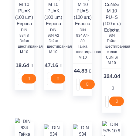
DIN
DIN
DIN
DIN
934 8
934 A2
934 A4-
934
Гайка
Гайка
80
Гайка
шестигранная
шестигранная
Гайка
шестигранная
M 10
M 10
шестигранная
сплав
M 10
CuNiSi
M 10
18.64
47.16
44.83
324.04