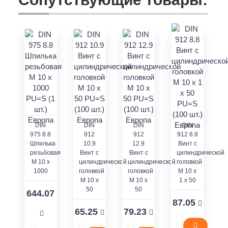
DIN
DIN
DIN
DIN
975 8.8
912
912
912 8.8
Шпилька
10.9
12.9
Винт с
резьбовая
Винт с
Винт с
цилиндрической
M 10 x
цилиндрической
цилиндрической
головкой
1000
головкой
головкой
M 10 x
M 10 x
M 10 x
1 x 50
50
50
644.07
87.05
65.25
79.23