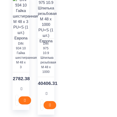
DIN
DIN
934 10
975
Гайка
10.9
шестигранная
Шпилька
M 48 x
резьбовая
3
M 48 x
1000
2782.38
40406.31