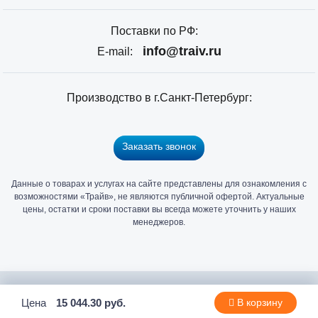
Поставки по РФ:
info@traiv.ru
E-mail:
Производство в г.Санкт-Петербург:
Заказать звонок
Данные о товарах и услугах на сайте представлены для ознакомления с
Главный
возможностями «Трайв», не являются публичной офертой. Актуальные
офис
цены, остатки и сроки поставки вы всегда можете уточнить у наших
и
менеджеров.
склад
«Трайв»
в
Санкт-
2006 - 2026 © Компания «Трайв» производитель и дистрибьютор
Цена
15 044.30 руб.
В корзину
Петербурге
метизов и крепежа