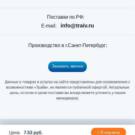
Поставки по РФ:
info@traiv.ru
E-mail:
Производство в г.Санкт-Петербург:
Заказать звонок
Данные о товарах и услугах на сайте представлены для ознакомления с
Главный
возможностями «Трайв», не являются публичной офертой. Актуальные
офис
цены, остатки и сроки поставки вы всегда можете уточнить у наших
и
менеджеров.
склад
«Трайв»
в
Санкт-
2006 - 2026 © Компания «Трайв» производитель и дистрибьютор
Цена
7.53 руб.
В корзину
Петербурге
метизов и крепежа