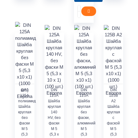
DIN
DIN
DIN
DIN
125A
125A
125А
125В
полиамид
Шайба
Шайба
A2
Шайба
круглая
круглая
Шайба
круглая
140
без
круглая
без
HV, без
фаски,
с
фаски
фаски
алюминий
фаской
M 5
M 5
М 5
М 5
(5,3
(5,3 x
(5,3
(5,3