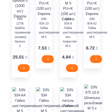
DIN
DIN
DIN
DIN
127В
934 10
934 8
934 A2
Шайба
Гайка
Гайка
Гайка
пружинная
шестигранная
шестигранная
шестигранная
(гровер),
M 5
без
M 5
бронза
покрытия
5
M 5
7.53
6.72
25.01
4.94