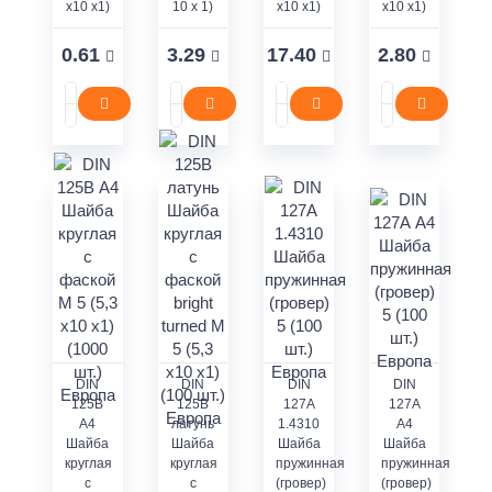
x10 x1)
10 x 1)
x10 x1)
x10 x1)
0.61
3.29
17.40
2.80
DIN
DIN
DIN
DIN
125В
125В
127А
127А
А4
латунь
1.4310
А4
Шайба
Шайба
Шайба
Шайба
круглая
круглая
пружинная
пружинная
с
с
(гровер)
(гровер)