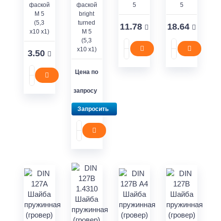
фаской
фаской
5
5
М 5
bright
(5,3
turned
11.78
18.64
x10 x1)
М 5
(5,3
x10 x1)
3.50
Цена по
запросу
Запросить