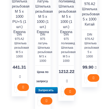
DIN
DIN
DIN
DIN
975 A2
975
975
976 A2
Шпилька
латунь
полиамид
Шпилька
резьбовая
Шпилька
Шпилька
резьбовая
M 5 x
резьбовая
резьбовая
5 х
1000
M 5 x
M 5 x
1000
1000
1000
441.31
99.90
1212.22
Цена по
запросу
Запросить