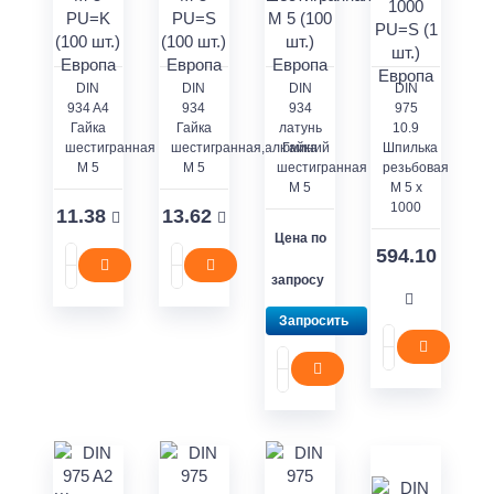
DIN
DIN
DIN
DIN
934 A4
934
934
975
Гайка
Гайка
латунь
10.9
шестигранная
шестигранная,алюминий
Гайка
Шпилька
M 5
M 5
шестигранная
резьбовая
M 5
M 5 x
1000
11.38
13.62
Цена по
594.10
запросу
Запросить