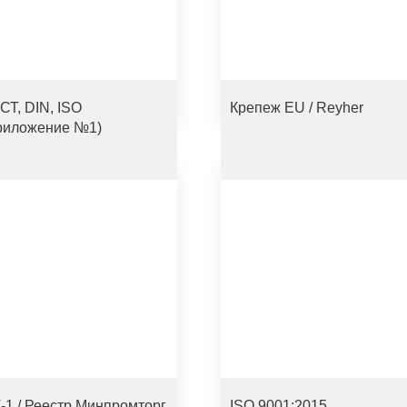
СТ, DIN, ISO
Крепеж EU / Reyher
риложение №1)
-1 / Реестр Минпромторг
ISO 9001:2015