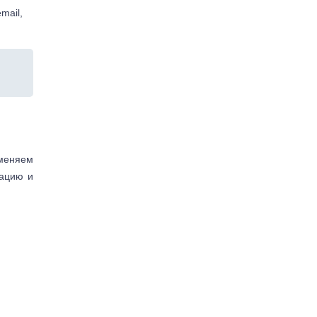
mail,
аменяем
тацию и