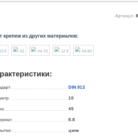
Артикул:
т крепеж из других материалов:
10.9
А2
А4-70
12.9
А4-80
рактеристики:
ндарт:
DIN 912
метр:
10
на:
45
ериал:
8.8
рытие:
цинк