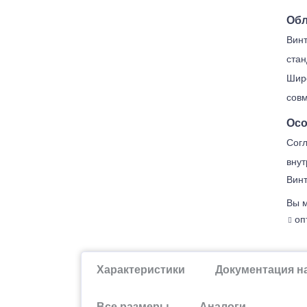
Обл
Винт
стан
Широ
совм
Осо
Согл
внут
Винт
Вы м
опт
Характеристики
Документация н
Все размеры
Аналоги