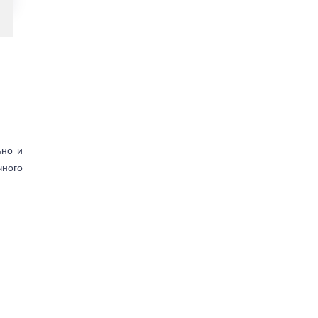
ьно и
чного