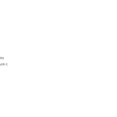
(по
ься с