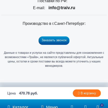
Поставки по РФ:
info@traiv.ru
E-mail:
Производство в г.Санкт-Петербург:
Заказать звонок
Данные о товарах и услугах на сайте представлены для ознакомления с
Главный
возможностями «Трайв», не являются публичной офертой. Актуальные
офис
цены, остатки и сроки поставки вы всегда можете уточнить у наших
и
менеджеров.
склад
«Трайв»
в
Санкт-
2006 - 2026 © Компания «Трайв» производитель и дистрибьютор
Цена
470.78 руб.
В корзину
Петербурге
метизов и крепежа
0
Каталог
Меню