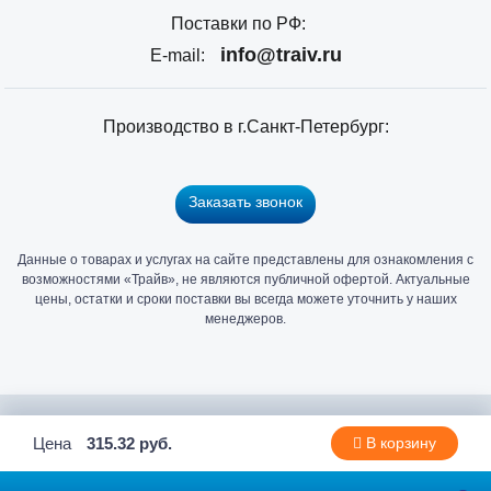
Поставки по РФ:
info@traiv.ru
E-mail:
Производство в г.Санкт-Петербург:
Заказать звонок
Данные о товарах и услугах на сайте представлены для ознакомления с
Главный
возможностями «Трайв», не являются публичной офертой. Актуальные
офис
цены, остатки и сроки поставки вы всегда можете уточнить у наших
и
менеджеров.
склад
«Трайв»
в
Санкт-
2006 - 2026 © Компания «Трайв» производитель и дистрибьютор
Цена
315.32 руб.
В корзину
Петербурге
метизов и крепежа