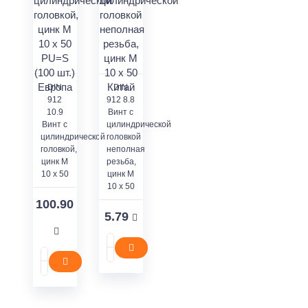
DIN
DIN
912
912 8.8
10.9
Винт с
Винт с
цилиндрической
цилиндрической
головкой
головкой,
неполная
цинк M
резьба,
10 x 50
цинк M
10 x 50
100.90
5.79