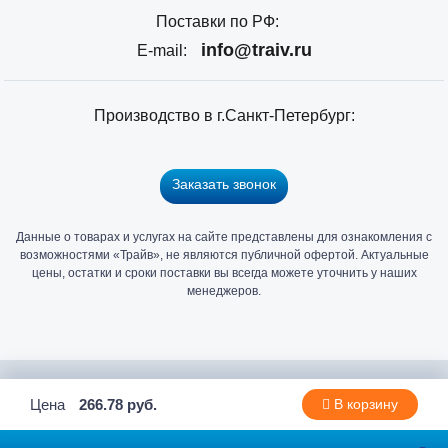
Поставки по РФ:
info@traiv.ru
E-mail:
Производство в г.Санкт-Петербург:
Заказать звонок
Данные о товарах и услугах на сайте представлены для ознакомления с
Главный
возможностями «Трайв», не являются публичной офертой. Актуальные
офис
цены, остатки и сроки поставки вы всегда можете уточнить у наших
и
менеджеров.
склад
«Трайв»
в
Санкт-
2006 - 2026 © Компания «Трайв» производитель и дистрибьютор
Цена
266.78 руб.
В корзину
Петербурге
метизов и крепежа