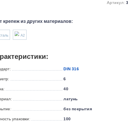
Артикул:
т крепеж из других материалов:
сталь
А2
рактеристики:
ндарт:
DIN 316
метр:
6
на:
40
ериал:
латунь
рытие:
без покрытия
ность упаковки:
100