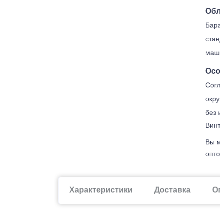
Обл
Бара
стан
маш
Осо
Согл
окру
без 
Винт
Вы м
опто
Характеристики
Доставка
О