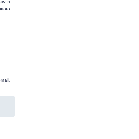
ьно и
чного
mail,