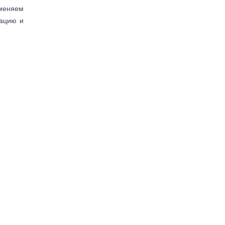
аменяем
тацию и