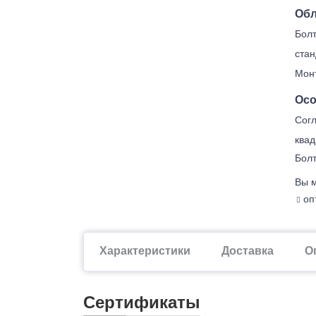
Обл
Болт
стан
Монт
Осо
Согл
квад
Болт
Вы м
опт
Характеристики
Доставка
О
Сертификаты