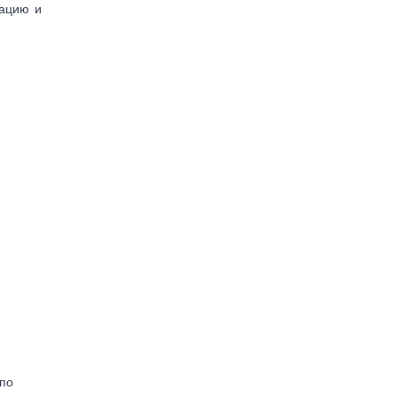
тацию и
(по