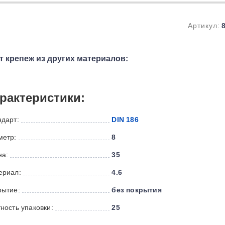
Артикул:
т крепеж из других материалов:
рактеристики:
ндарт:
DIN 186
метр:
8
на:
35
ериал:
4.6
рытие:
без покрытия
ность упаковки:
25