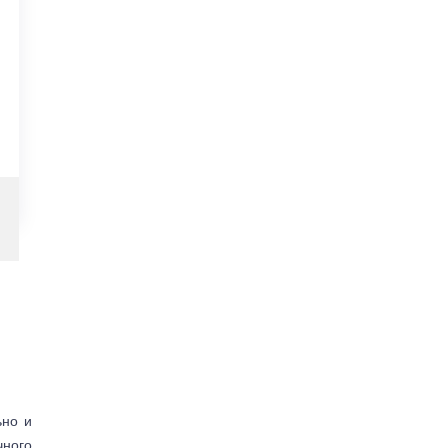
ьно и
чного