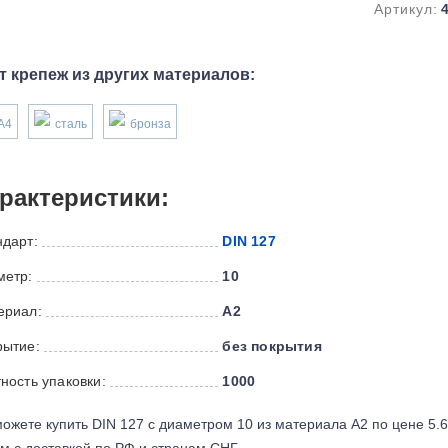
Артикул:
т крепеж из других материалов:
А4
сталь
бронза
рактеристики:
ндарт:
DIN 127
метр:
10
ериал:
А2
рытие:
без покрытия
ность упаковки:
1000
ожете купить DIN 127 с диаметром 10 из материала А2 по цене 5.
м с доставкой по РФ и странам СНГ.