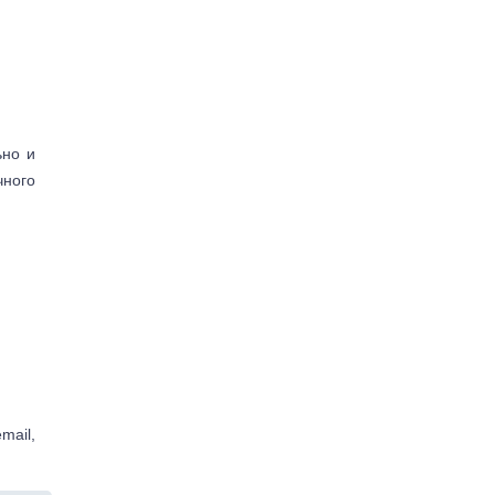
ьно и
чного
mail,