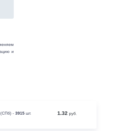
аменяем
тацию и
1.32
 (СПб) -
3915
шт.
руб.