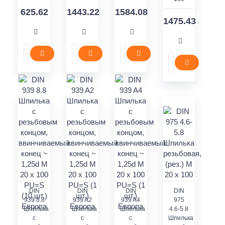
625.62
1443.22
1584.08
1475.43
DIN
DIN
DIN
DIN
939 8.8
939 A2
939 A4
975
Шпилька
Шпилька
Шпилька
4.6-5.8
с
с
с
Шпилька