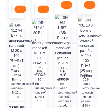
DIN
DIN
DIN
DIN
912 A4
912 A4-
931
931
Винт с
80
1.4571
10.9
цилиндрической
Винт с
(A5)
Болт с
головкой
цилиндрической
Болт с
шестигранной
M 20 x
головкой
шестигранной
головкой
100
M 20 x
головкой
неполная
100
неполная
резьба
резьба
M 20 x
1359.59