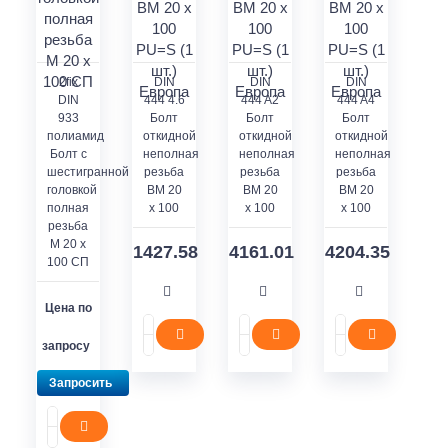
2fix
DIN
DIN
DIN
DIN
444 4.6
444 A2
444 A4
933
Болт
Болт
Болт
полиамид
откидной
откидной
откидной
Болт с
неполная
неполная
неполная
шестигранной
резьба
резьба
резьба
головкой
BM 20
BM 20
BM 20
полная
x 100
x 100
x 100
резьба
M 20 x
1427.58
4161.01
4204.35
100 СП
Цена по
запросу
Запросить