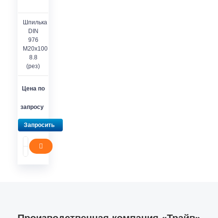
Шпилька
DIN
976
M20x100
8.8
(рез)
Цена по
запросу
Запросить
Производственная компания «Трайв»