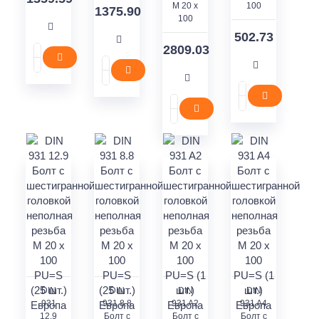
M 20 x
100
1375.90
100
502.73
2809.03
DIN
DIN
DIN
DIN
931
931 8.8
931 A2
931 A4
12.9
Болт с
Болт с
Болт с