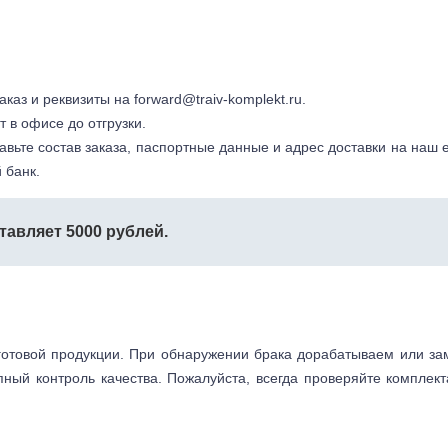
заказ и реквизиты на
forward@traiv-komplekt.ru
.
т в офисе до отгрузки.
авьте состав заказа, паспортные данные и адрес доставки на наш e
 банк.
тавляет 5000 рублей.
готовой продукции. При обнаружении брака дорабатываем или з
пный контроль качества. Пожалуйста, всегда проверяйте комплек