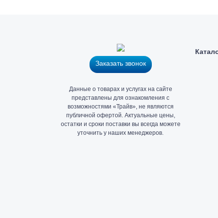
Катал
Заказать звонок
Главный
Данные о товарах и услугах на сайте
офис
представлены для ознакомления с
и
возможностями «Трайв», не являются
публичной офертой. Актуальные цены,
склад
остатки и сроки поставки вы всегда можете
«Трайв»
уточнить у наших менеджеров.
в
Санкт-
Петербурге
Подробнее...