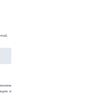
mail,
аменяем
тацию и