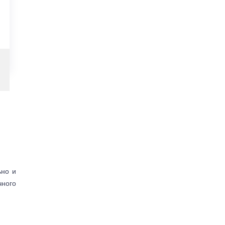
ьно и
чного