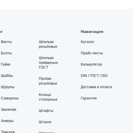
ог
Навигация
Винты
Шпильки
Каталог
резьбовые
Болты
Прайс-листы
Шпильки
приварные,
Гайки
Калькулятор
ГОСТ
Шайбы
DIN / ГОСТ / ISO
Пробки
резьбовые
Шурупы
Доставка и оплата
Кольца
Саморезы
Гарантия
стопорные
Заклепки
Штифты
Анкеры
Штанги
Такелаж