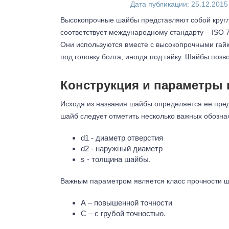
(руб.)
во
(руб.)
Дата публикации: 25.12.2015
Высокопрочные шайбы представляют собой круглы
Сумма
Купить
Перейти
Оформить
соответствует международному стандарту – ISO 7
заказа:
заказ
в 1
в
Они используются вместе с высокопрочными гайк
0
корзину
клик
р.
под головку болта, иногда под гайку. Шайбы по
Конструкция и параметры
Исходя из названия шайбы определяется ее пред
шайб следует отметить несколько важных обозна
d1 - диаметр отверстия
d2 - наружный диаметр
s - толщина шайбы.
Важным параметром является класс прочности ша
А – повышенной точности
С – с грубой точностью.