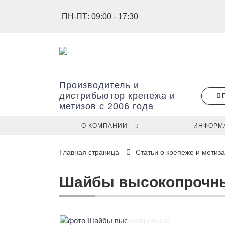
ПН-ПТ: 09:00 - 17:30
Производитель и
дистрибьютор крепежа и
метизов с 2006 года
О КОМПАНИИ
ИНФОРМ
В
Главная страница
Статьи о крепеже и метиза
вашей
корзине
ещё
Шайбы высокопрочн
нет
товаров.
Наименование
Артикул
Цена
Кол-
Упаковка
Итого