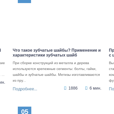
N
Что такое зубчатые шайбы? Применение и
Пр
характеристики зубчатых шайб
с 
кие
При сборке конструкций из металла и дерева
Вы
используются крепежные сегменты: болты, гайки,
ст
...
шайбы и зубчатые шайбы. Метизы изготавливаются
ко
из пру...
фу
ин.
1886
6 мин.
Подробнее...
По
05