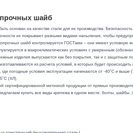
опрочных шайб
ыть основан на качестве стали для их производства. Безопасность
рочности их покрывают разными видами напыления, чтобы предупр
окопрочных шайб контролируется ГОСТами – они имеют условную м
луатируется в макроклиматических условиях с умеренным (обозна
пежные изделия выпускаются как без покрытия, так и с защитным 
зготавливаются из расчета условий, в которых будет происходить
где погодные условия эксплуатации начинаются от -40˚С и выше (У
5˚С (ХЛ).
й сертифицированной метизной продукции от прямых производител
редлагаем купить все виды крепежа в одном месте: болты, шайбы, 
ых конструкций (высокопрочная сталь)