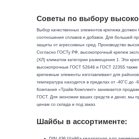
Советы по выбору высок
Выбор качественных элементов крепежа должен б
соотношения сплавов и добавок. Для большей п
защиты от агрессивных сред. Производство выс
Согласно ГОСТу РФ, высокопрочный крепеж эксп
(ХЛ) климатом категории размещения 1. Эти кре
высокопрочные ГОСТ 52646 и ГОСТ 22355 также и
крепежные элементы изготавливают для районов, 
температура находится в пределах от -40˚С до -6
Компания «Трайв-Комплект» занимается продаже
ГОСТ. Для экономии ваших средств и денег, мы п
ценам со склада и под заказ.
Шайбы в ассортименте:
DIN 436 Шайба квадратная для деревянн