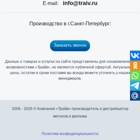
info@traiv.ru
E-mail:
Производство в г.Санкт-Петербург:
Заказать звонок
Данные о товарах и услугах на сайте представлены для ознакомления с
Главный
возможностями «Трайв», не являются публичной офертой. Актуальные
офис
цены, остатки и сроки поставки вы всегда можете уточнить у наших
и
менеджеров.
склад
«Трайв»
в
Санкт-
2006 - 2026 © Компания «Трайв» производитель и дистрибьютор
Петербурге
метизов и крепежа
Политика конфиденциальности
Подробнее...