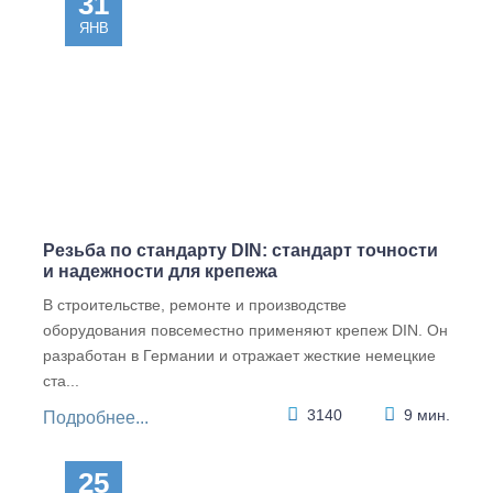
31
нтрящ
M 8
M 8
аяся,
ЯНВ
Цена по
цинк M
2.64
Цена по
16
запросу
запросу
12.65
Запросить
Запросить
Резьба по стандарту DIN: стандарт точности
и надежности для крепежа
В строительстве, ремонте и производстве
оборудования повсеместно применяют крепеж DIN. Он
разработан в Германии и отражает жесткие немецкие
ста...
3140
9 мин.
Подробнее...
DIN
25
936 17