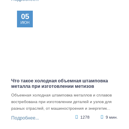
05
ИЮН
DIN
DIN
DIN
DIN
582 C
937 17
6334 6
557
Что такое холодная объемная штамповка
15 Рым
H
Гайка
Гайка
металла при изготовлении метизов
гайка
Гайка
соедин
квадра
оцинко
шестиг
ительн
тная,
Объемная холодная штамповка металлов и сплавов
ванная
ранная
ая для
цинк M
востребована при изготовлении деталей и узлов для
M 10
коронч
шпильк
8
атая
и, цинк
разных отраслей, от машиностроения и энергетик...
низкая
M 20
104.37
2.07
M 14
SW 30
1278
9 мин.
Подробнее...