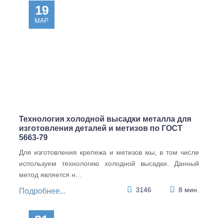
102.27
150.86
19
МАР
Технология холодной высадки металла для
изготовления деталей и метизов по ГОСТ
5663-79
Для изготовления крепежа и метизов мы, в том числе
используем технологию холодной высадки. Данный
DIN
DIN
DIN
DIN
метод является н...
985 8
315
934
934
Гайка
латунь
латунь
Гайка
3146
8 мин.
Подробнее...
шестиг
Гайка-
Гайка
шестиг
ранная
бараш
шестиг
ранная
самоко
ек M 8
ранная
, цинк