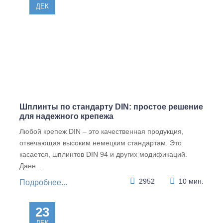
H
ДЕК
Гайка
шестиг
ранная
низкая,
цинк M
12
8.14
Шплинты по стандарту DIN: простое решение
для надежного крепежа
Любой крепеж DIN – это качественная продукция,
отвечающая высоким немецким стандартам. Это
касается, шплинтов DIN 94 и других модификаций.
Данн...
2952
10 мин.
Подробнее...
23
ДЕК