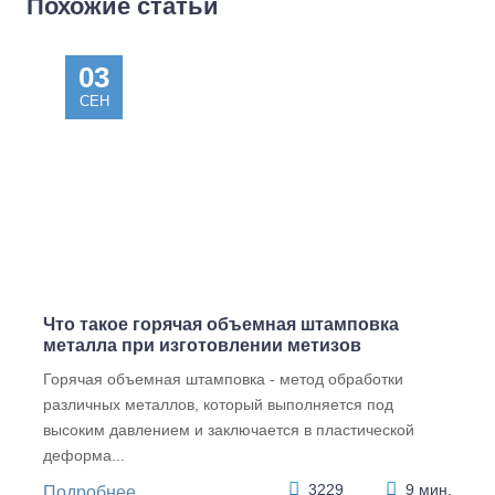
Похожие статьи
03
СЕН
DIN
DIN
DIN
DIN
981
1587 6
1587
315
Гайка
Гайка
полиа
Гайка-
кругла
шестиг
мид
бараш
я
ранная
Гайка
ек,
шлице
глухая
шестиг
прямоу
вая
высока
ранная
гольны
KM30
я, цинк
глухая
е
Что такое горячая объемная штамповка
M150x
M 12
высока
лепест
2
я M 12
ки цинк
металла при изготовлении метизов
M 4
11.71
Горячая объемная штамповка - метод обработки
4981.2
24.93
различных металлов, который выполняется под
1.98
высоким давлением и заключается в пластической
7
деформа...
3229
9 мин.
Подробнее...