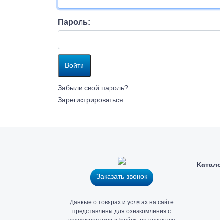
(руб.)
во
(руб.)
Пароль:
Сумма
Купить
Перейти
Оформить
заказа:
заказ
в 1
в
0
корзину
клик
р.
Забыли свой пароль?
Зарегистрироваться
Катал
Заказать звонок
Главный
Данные о товарах и услугах на сайте
офис
представлены для ознакомления с
и