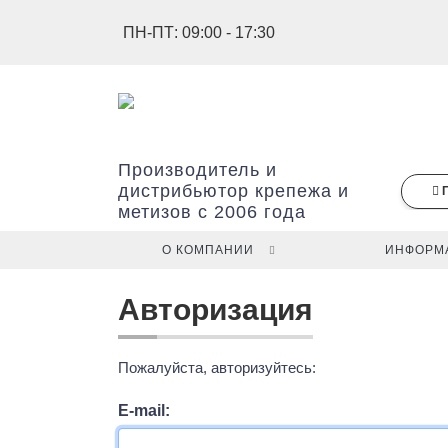
ПН-ПТ: 09:00 - 17:30
Производитель и
дистрибьютор крепежа и
метизов с 2006 года
О КОМПАНИИ
ИНФОРМ
В
Авторизация
вашей
корзине
ещё
Пожалуйста, авторизуйтесь:
нет
товаров.
E-mail:
Наименование
Артикул
Цена
Кол-
Упаковка
Итого