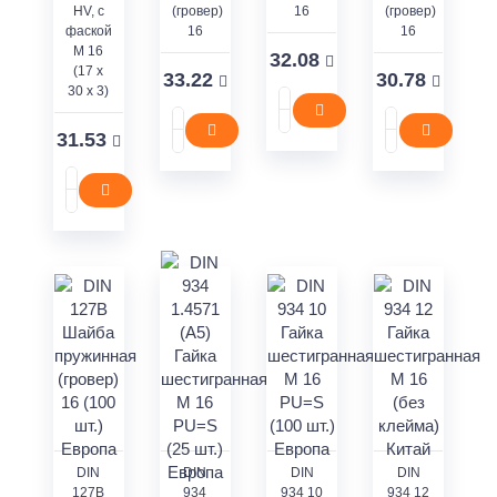
HV, с
(гровер)
16
(гровер)
фаской
16
16
М 16
32.08
(17 x
33.22
30.78
30 x 3)
31.53
DIN
DIN
DIN
DIN
127В
934
934 10
934 12