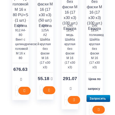
DIN
DIN
DIN
DIN
912 A4-
125A
125A
125A
80
A2
медь
полиамид
Винт с
Шайба
Шайба
Шайба
цилиндрической
круглая
круглая
круглая
головкой
без
без
без
M 16 x
фаски
фаски
фаски
80
M 16
M 16
M 16
(17 x30
(17 x30
(17 x30
x3)
x3)
x3)
676.63
55.18
291.07
Цена по
запросу
Запросить