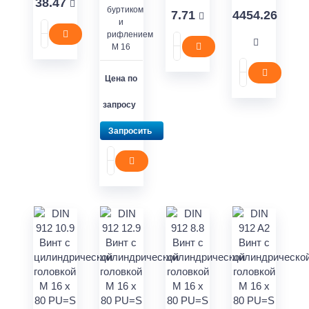
38.47
буртиком
7.71
4454.26
и
рифлением
M 16
Цена по
запросу
Запросить