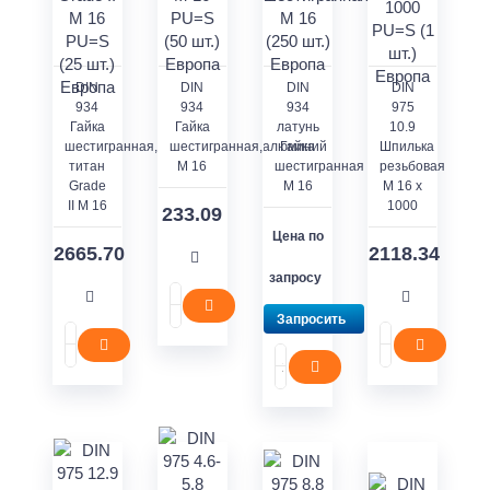
DIN
DIN
DIN
DIN
934
934
934
975
Гайка
Гайка
латунь
10.9
шестигранная,
шестигранная,алюминий
Гайка
Шпилька
титан
M 16
шестигранная
резьбовая
Grade
M 16
M 16 x
II M 16
1000
233.09
Цена по
2665.70
2118.34
запросу
Запросить