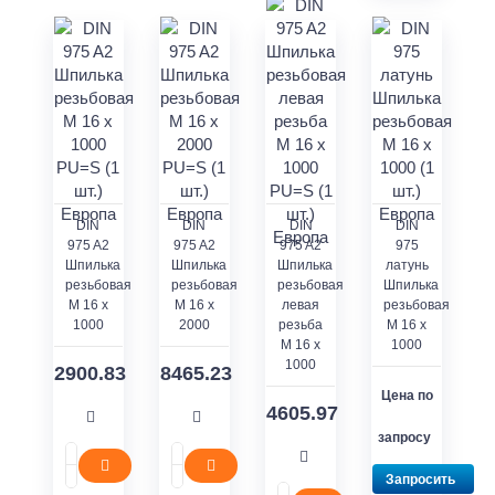
DIN
DIN
DIN
DIN
975 A2
975 A2
975 A2
975
Шпилька
Шпилька
Шпилька
латунь
резьбовая
резьбовая
резьбовая
Шпилька
M 16 x
M 16 x
левая
резьбовая
1000
2000
резьба
M 16 x
M 16 x
1000
1000
2900.83
8465.23
Цена по
4605.97
запросу
Запросить