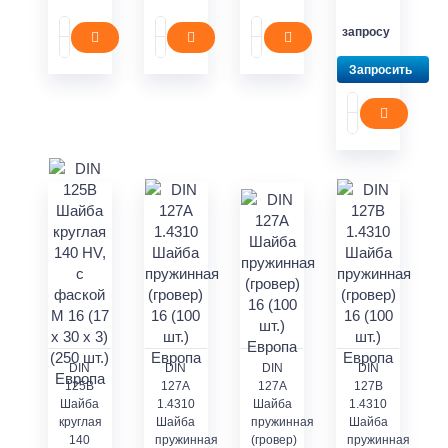
запросу
Запросить
DIN
DIN
DIN
DIN
125В
127А
127А
127В
Шайба
1.4310
Шайба
1.4310
круглая
Шайба
пружинная
Шайба
140
пружинная
(гровер)
пружинная