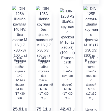
DIN
DIN
DIN
DIN
125A
125А
125В
125В
Шайба
Шайба
A2
латунь
круглая
круглая
Шайба
Шайба
140
без
круглая
круглая
HV, без
фаски,
с
с
фаски
алюминий
фаской
фаской
M 16
М 16
М 16
М 16
(17 x30
(17 x30
(17 x30
(17 x30
x3)
x3)
x3)
x3)
25.91
75.11
42.43
Цена по