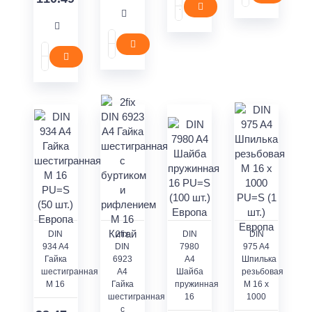
DIN
2fix
DIN
DIN
934 A4
DIN
7980
975 A4
Гайка
6923
A4
Шпилька
шестигранная
A4
Шайба
резьбовая
M 16
Гайка
пружинная
M 16 x
шестигранная
16
1000
с