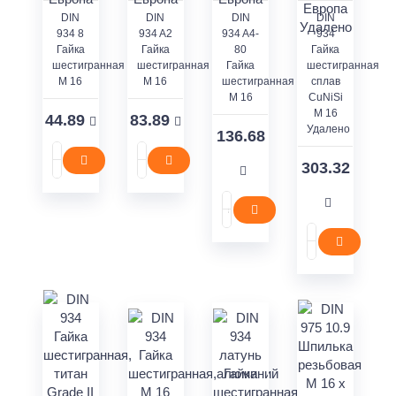
DIN
DIN
DIN
DIN
934 8
934 A2
934 A4-
934
Гайка
Гайка
80
Гайка
шестигранная
шестигранная
Гайка
шестигранная
M 16
M 16
шестигранная
сплав
M 16
CuNiSi
M 16
44.89
83.89
Удалено
136.68
303.32