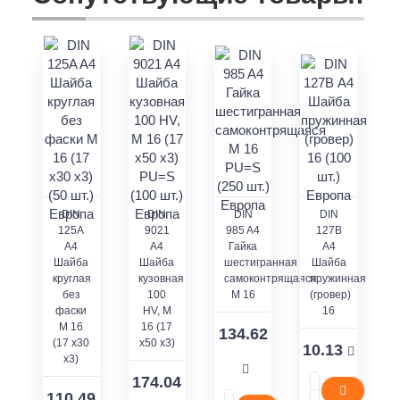
DIN
DIN
DIN
DIN
125A
9021
985 A4
127В
A4
A4
Гайка
А4
Шайба
Шайба
шестигранная
Шайба
круглая
кузовная
самоконтрящаяся
пружинная
без
100
M 16
(гровер)
фаски
HV, М
16
M 16
16 (17
134.62
(17 x30
x50 x3)
10.13
x3)
174.04
110.49