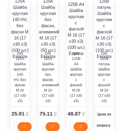
DIN
DIN
DIN
DIN
125A
125А
125В
125В
Шайба
Шайба
А4
латунь
круглая
круглая
Шайба
Шайба
140
без
круглая
круглая
HV, без
фаски,
с
с
фаски
алюминий
фаской
фаской
M 16
М 16
М 16
М 16
(17 x30
(17 x30
(17 x30
(17 x30
x3)
x3)
x3)
x3)
25.91
75.11
48.87
Цена по
запросу