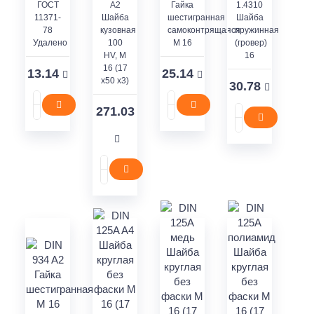
ГОСТ
A2
Гайка
1.4310
11371-
Шайба
шестигранная
Шайба
78
кузовная
самоконтрящаяся
пружинная
Удалено
100
M 16
(гровер)
HV, М
16
16 (17
13.14
25.14
x50 x3)
30.78
271.03