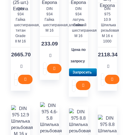
DIN
DIN
DIN
DIN
934
934
934
975
Гайка
Гайка
латунь
10.9
шестигранная,
шестигранная,алюминий
Гайка
Шпилька
титан
M 16
шестигранная
резьбовая
Grade
M 16
M 16 x
II M 16
1000
233.09
Цена по
2665.70
2118.34
запросу
Запросить