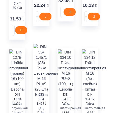
32.08
(17 x
22.24
10.13
30 x 3)
31.53
DIN
DIN
DIN
DIN
127В
934
934 10
934 12
Шайба
1.4571
Гайка
Гайка
пружинная
(A5)
шестигранная
шестигранная
(гровер)
Гайка
M 16
M 16