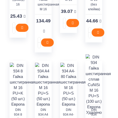
16
шестигранная
(без
M 16
клейма)
39.07
25.43
134.49
44.66
DIN
DIN
DIN
DIN
934 8
934 A4
934 A4-
934