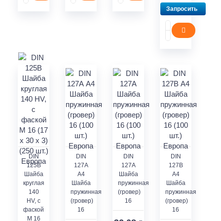
Запросить
DIN
DIN
DIN
DIN
125В
127А
127А
127В
Шайба
А4
Шайба
А4
круглая
Шайба
пружинная
Шайба
140
пружинная
(гровер)
пружинная
HV, с
(гровер)
16
(гровер)
фаской
16
16
М 16