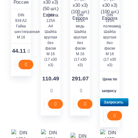
DIN
DIN
DIN
DIN
934 A2
125A
125A
125A
Гайка
A4
медь
полиамид
шестигранная
Шайба
Шайба
Шайба
M 16
круглая
круглая
круглая
без
без
без
фаски
фаски
фаски
44.11
M 16
M 16
M 16
(17 x30
(17 x30
(17 x30
x3)
x3)
x3)
110.49
291.07
Цена по
запросу
Запросить