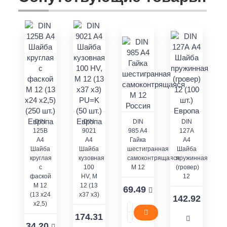
DIN
DIN
DIN
DIN
125В
9021
985 A4
127А
А4
A4
Гайка
А4
Шайба
Шайба
шестигранная
Шайба
круглая
кузовная
самоконтрящаяся
пружинная
с
100
M 12
(гровер)
фаской
HV, М
12
М 12
12 (13
69.49
(13 x24
x37 x3)
142.92
x2,5)
174.31
34.20