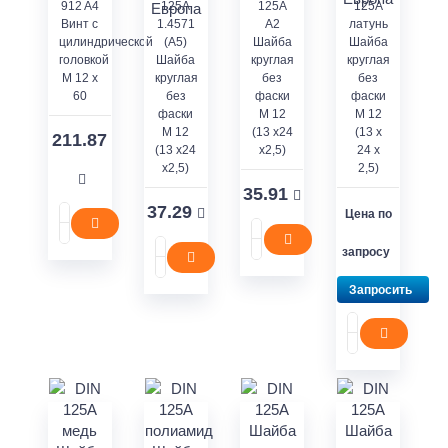
912 A4
125A
125A
125A
Винт с
1.4571
A2
латунь
цилиндрической
(A5)
Шайба
Шайба
головкой
Шайба
круглая
круглая
M 12 x
круглая
без
без
60
без
фаски
фаски
фаски
M 12
M 12
M 12
(13 x24
(13 x
211.87
(13 x24
x2,5)
24 x
x2,5)
2,5)
35.91
37.29
Цена по
запросу
Запросить