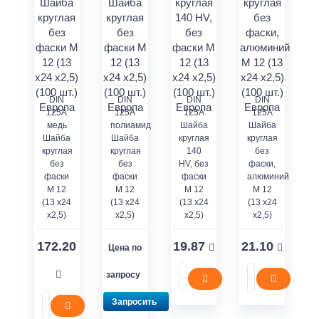
DIN
DIN
DIN
DIN
125A
125A
125A
125А
медь
полиамид
Шайба
Шайба
Шайба
Шайба
круглая
круглая
круглая
круглая
140
без
без
без
HV, без
фаски,
фаски
фаски
фаски
алюминий
M 12
M 12
M 12
М 12
(13 x24
(13 x24
(13 x24
(13 x24
x2,5)
x2,5)
x2,5)
x2,5)
172.20
19.87
21.10
Цена по
запросу
Запросить