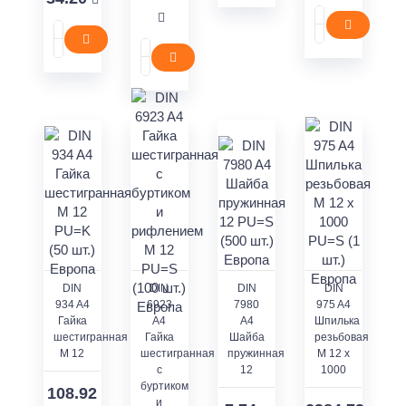
DIN
DIN
DIN
DIN
934 A4
6923
7980
975 A4
Гайка
A4
A4
Шпилька
шестигранная
Гайка
Шайба
резьбовая
M 12
шестигранная
пружинная
M 12 x
с
12
1000
буртиком
108.92
и