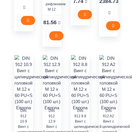
7.74
2384.73
рифлением
M 12
81.56
DIN
DIN
DIN
DIN
912
912
912 8.8
912 A2
10.9
12.9
Винт с
Винт с
Винт с
Винт с
цилиндрической
цилиндрической