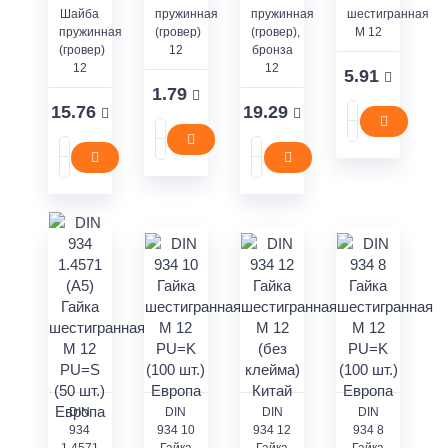
Шайба
пружинная
пружинная
шестигранная
пружинная
(гровер)
(гровер),
M 12
(гровер)
12
бронза
12
12
5.91
1.79
15.76
19.29
DIN
DIN
DIN
DIN
934
934 10
934 12
934 8