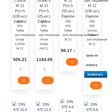
DIN
DIN
DIN
DIN
934
934
934
934
Гайка
Гайка
Гайка
латунь
шестигранная
шестигранная,
шестигранная,алюминий
Гайка
сплав
титан
M 12
шестигранная
CuNiSi
Grade
M 12
M 12
II M 12
98.17
Цена по
505.21
1184.65
запросу
Запросить