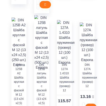
DIN
DIN
DIN
DIN
125В
125В
127А
127А
A2
латунь
1.4310
Шайба
Шайба
Шайба
Шайба
пружинная
круглая
круглая
пружинная
(гровер)
с
с
(гровер)
12
фаской
фаской
12
М 12
М 12
13.16
(13 x24
(13 x24
115.57
x2,5)
x2,5)