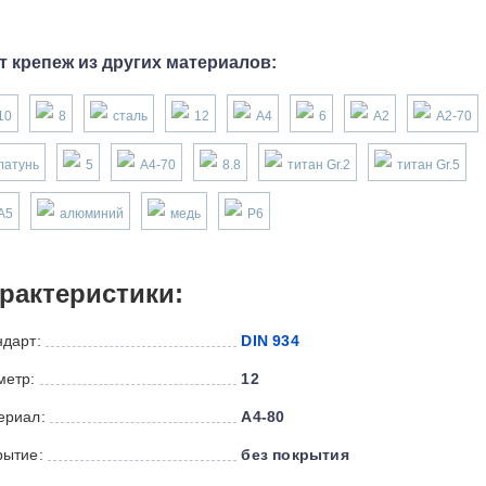
т крепеж из других материалов:
10
8
сталь
12
А4
6
А2
А2-70
латунь
5
А4-70
8.8
титан Gr.2
титан Gr.5
А5
алюминий
медь
P6
рактеристики:
ндарт:
DIN 934
метр:
12
ериал:
А4-80
рытие:
без покрытия