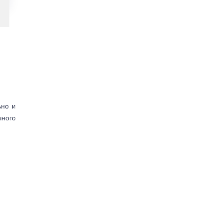
ьно и
чного