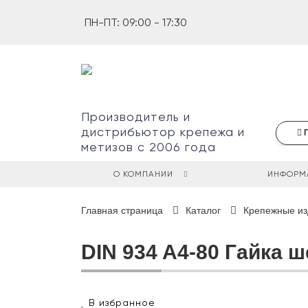
ПН-ПТ: 09:00 - 17:30
Производитель и
дистрибьютор крепежа и
метизов с 2006 года
О КОМПАНИИ
ИНФОРМ
В
Главная страница
Каталог
Крепежные из
вашей
корзине
ещё
DIN 934 A4-80 Гайка 
нет
товаров.
Наименование
Артикул
Цена
Кол-
Упаковка
Итого
В избранное