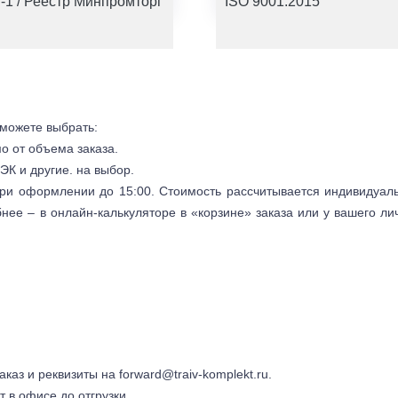
-1 / Реестр Минпромторг
ISO 9001:2015
 можете выбрать:
мо от объема заказа.
ЭК и другие. на выбор.
 при оформлении до 15:00. Стоимость рассчитывается индивидуал
бнее – в онлайн-калькуляторе в «корзине» заказа или у вашего ли
заказ и реквизиты на
forward@traiv-komplekt.ru
.
т в офисе до отгрузки.