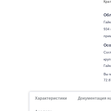
Крат
Обл
Гайк
934 
прим
Осо
Согл
круп
Гайк
Вы м
72.8
Характеристики
Документация н