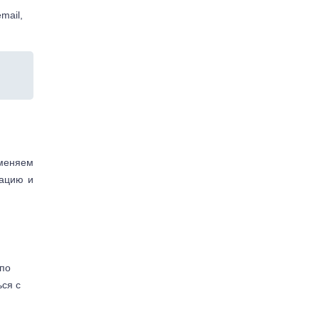
mail,
аменяем
тацию и
(по
ься с