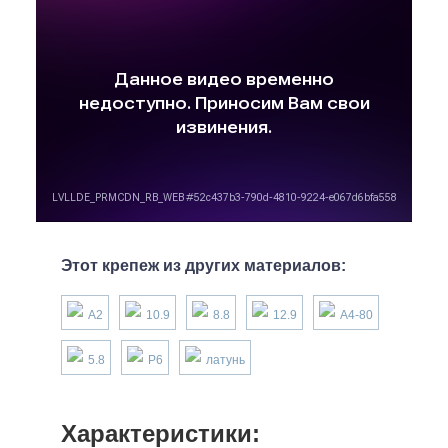
Этот крепеж из других материалов:
А2
10.9
8.8
12.9
А4-80
5.8
P6
латунь
Характеристики: