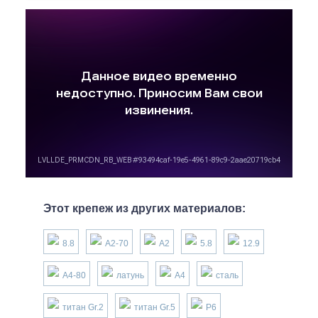
Этот крепеж из других материалов:
8.8
А2-70
А2
5.8
12.9
А4-80
латунь
А4
сталь
титан Gr.2
титан Gr.5
P6