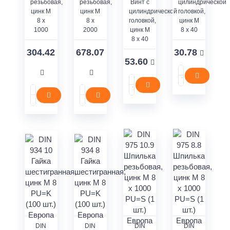
резьбовая,
резьбовая,
Винт с
цилиндрической
цинк M
цинк M
цилиндрической
головкой,
8 x
8 x
головкой,
цинк M
1000
2000
цинк M
8 x 40
8 x 40
304.42
678.07
30.78
53.60
DIN
DIN
DIN
DIN