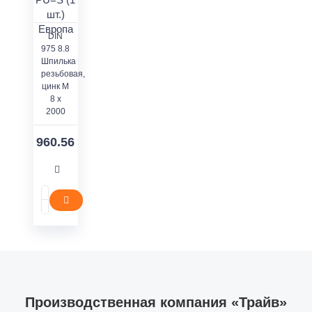
DIN
975 8.8
Шпилька
резьбовая,
цинк M
8 x
2000
960.56
Производственная компания «Трайв»