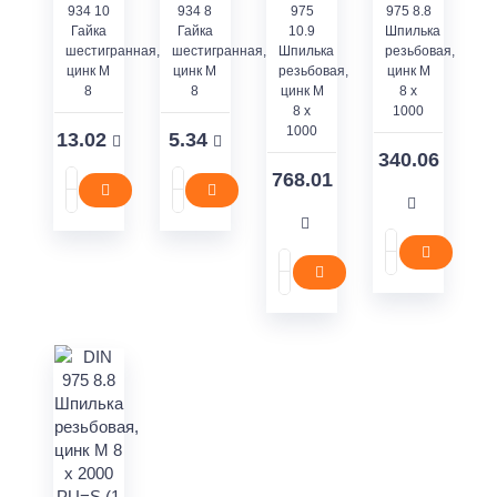
934 10
934 8
975
975 8.8
Гайка
Гайка
10.9
Шпилька
шестигранная,
шестигранная,
Шпилька
резьбовая,
цинк M
цинк M
резьбовая,
цинк M
8
8
цинк M
8 x
8 x
1000
1000
13.02
5.34
340.06
768.01