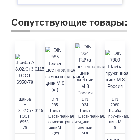
Сопутствующие товары:
Шайба
DIN
DIN
DIN
A
985
934
7980
8.02.Ст3.0115
Гайка
Гайка
Шайба
ГОСТ
шестигранная
шестигранная,
пружинная,
6958-
самоконтрящаяся,
цинк.
цинк M
78
цинк M
желтый
8
8 (кг)
M 8