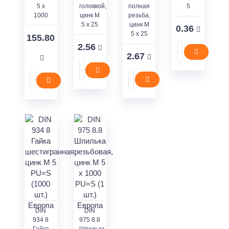
5 x
головкой,
полная
5
1000
цинк M
резьба,
5 x 25
цинк M
0.36
5 x 25
155.80
2.56
2.67
DIN
DIN
934 8
975 8.8