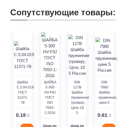
Сопутствующие товары:
Шайба
ШАЙБА
DIN
DIN
С.5.04.019
5-300
127B
7980
ГОСТ
HV-F9J
Шайба
Шайба
11371-
ГОСТ
пружинная
пружинная,
78
ISO
(гровер),
цинк 5
7093-
Цпзс.18
1-2016
5
0.18
0.61
Цена по
Цена по