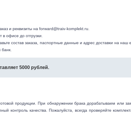
заказ и реквизиты на
forward@traiv-komplekt.ru
.
т в офисе до отгрузки.
авьте состав заказа, паспортные данные и адрес доставки на наш e
 банк.
тавляет 5000 рублей.
готовой продукции. При обнаружении брака дорабатываем или з
пный контроль качества. Пожалуйста, всегда проверяйте комплек