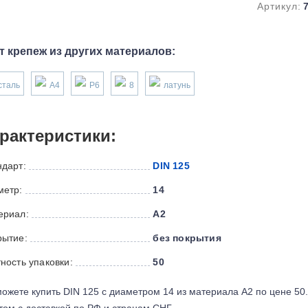
Артикул:
т крепеж из других материалов:
сталь
А4
P6
8
латунь
рактеристики:
ндарт:
DIN 125
метр:
14
ериал:
А2
рытие:
без покрытия
ность упаковки:
50
ожете купить DIN 125 с диаметром 14 из материала А2 по цене 50
ом с доставкой по РФ и странам СНГ.