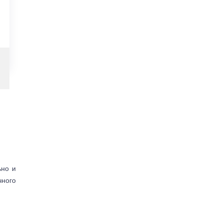
ьно и
чного