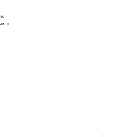
(по
ься с