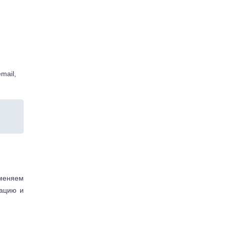
mail,
аменяем
тацию и