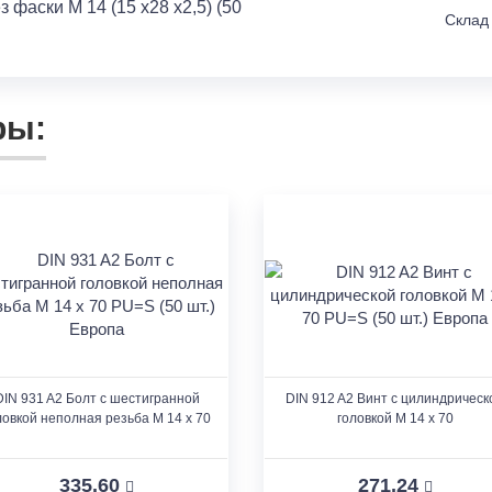
 фаски M 14 (15 x28 x2,5) (50
Склад
ры:
DIN 931 A2 Болт с шестигранной
DIN 912 A2 Винт с цилиндрическ
ловкой неполная резьба M 14 x 70
головкой M 14 x 70
335.60
271.24