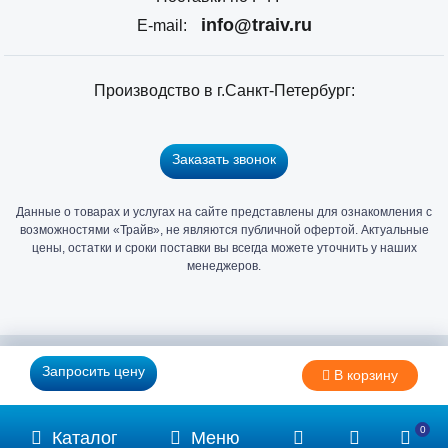
info@traiv.ru
E-mail:
Производство в г.Санкт-Петербург:
Заказать звонок
Данные о товарах и услугах на сайте представлены для ознакомления с
Главный
возможностями «Трайв», не являются публичной офертой. Актуальные
офис
цены, остатки и сроки поставки вы всегда можете уточнить у наших
и
менеджеров.
склад
«Трайв»
в
Санкт-
2006 - 2026 © Компания «Трайв» производитель и дистрибьютор
Запросить цену
В корзину
Петербурге
метизов и крепежа
0
Каталог
Меню
Политика конфиденциальности