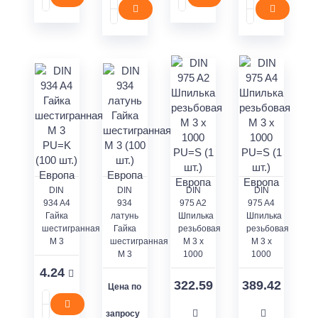
DIN
DIN
DIN
DIN
934 A4
934
975 A2
975 A4
Гайка
латунь
Шпилька
Шпилька
шестигранная
Гайка
резьбовая
резьбовая
M 3
шестигранная
M 3 x
M 3 x
M 3
1000
1000
4.24
322.59
389.42
Цена по
запросу