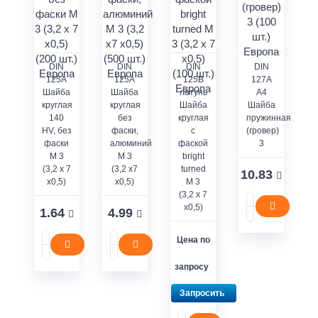
DIN
DIN
DIN
DIN
125A
125А
125В
127А
Шайба
Шайба
латунь
А4
круглая
круглая
Шайба
Шайба
140
без
круглая
пружинная
HV, без
фаски,
с
(гровер)
фаски
алюминий
фаской
3
M 3
М 3
bright
(3,2 x 7
(3,2 x7
turned
10.83
x0,5)
x0,5)
М 3
(3,2 x 7
x0,5)
1.64
4.99
Цена по
запросу
Запросить