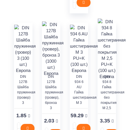
DIN
DIN
DIN
DIN
127В
127В
934 6
934 8
Шайба
Шайба
AU
Гайка
пружинная
пружинная
Гайка
шестигранная
(гровер)
(гровер),
шестигранная
без
3
бронза
M 3
покрытия
3
M 2,5
1.85
59.29
2.03
3.35