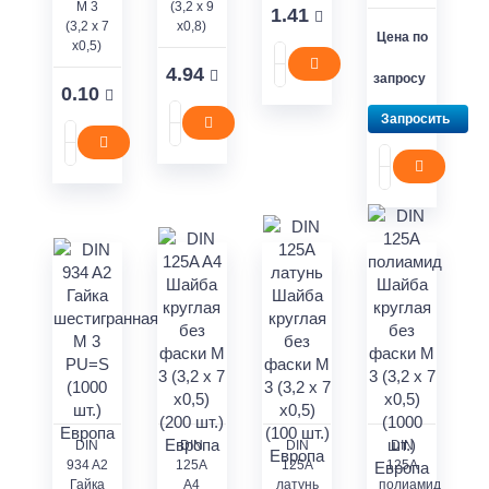
M 3
(3,2 x 9
1.41
(3,2 x 7
x0,8)
Цена по
x0,5)
4.94
запросу
0.10
Запросить
DIN
DIN
DIN
DIN
934 A2
125A
125A
125A
Гайка
A4
латунь
полиамид