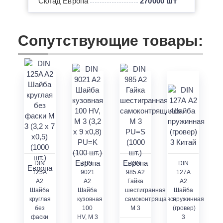
Склад Европа
270000 шт
Сопутствующие товары:
DIN
DIN
DIN
DIN
125A
9021
985 A2
127А
A2
A2
Гайка
A2
Шайба
Шайба
шестигранная
Шайба
круглая
кузовная
самоконтрящаяся
пружинная
без
100
M 3
(гровер)
фаски
HV, М 3
3