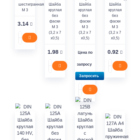
шестигранная
Шайба
Шайба
Шайба
M 3
круглая
круглая
круглая
без
без
без
фаски
фаски
фаски
3.14
M 3
M 3
M 3
(3,2 x 7
(3,2 x 7
(3,2 x 7
x0,5)
x0,5)
x0,5)
1.98
0.92
Цена по
запросу
Запросить