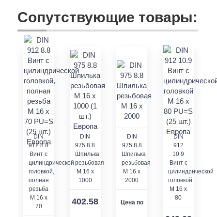
Сопутствующие товары:
DIN
DIN
DIN
DIN
912 8.8
975 8.8
975 8.8
912
Винт с
Шпилька
Шпилька
10.9
цилиндрической
резьбовая
резьбовая
Винт с
головкой,
M 16 x
M 16 x
цилиндрической
полная
1000
2000
головкой
резьба
M 16 x
M 16 x
80
402.58
Цена по
70