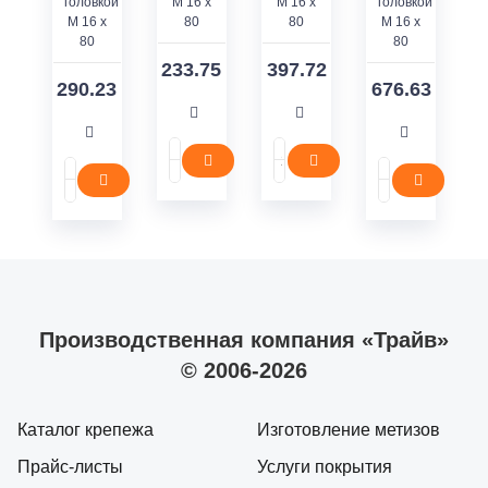
головкой
M 16 x
M 16 x
головкой
M 16 x
80
80
M 16 x
80
80
233.75
397.72
290.23
676.63
Производственная компания «Трайв»
© 2006-2026
Каталог крепежа
Изготовление метизов
Прайс-листы
Услуги покрытия